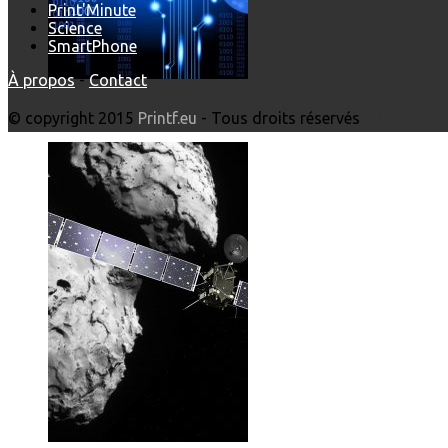
Print'Minute
Science
SmartPhone
À propos
-
Contact
Les dernières photos envoyées par Rosetta avant son crash 
© copyright 2015
Printf.eu
- Tous droits réservés