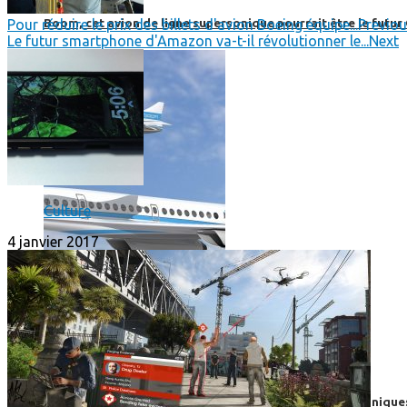
Boom, cet avion de ligne supersonique pourrait être le futur
Pour réduire le prix des billets d'avion Boeing équipe...
Previo
Le futur smartphone d'Amazon va-t-il révolutionner le...
Next
Culture
4 janvier 2017
High-Tech
High-Tech
Les circuits imprimés, le coeur de nos appareils électroniqu