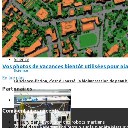
Science
Vos photos de vacances bientôt utilisées pour pla
Science
En lire plus
La science-fiction, c’est du passé, la bioimpression de peau h
Partenaires
French Tech
Commentaires récents
amaury
dans
Evolution des robots martiens
Michel
dans
Réserver son terrain sur la planète Mars a