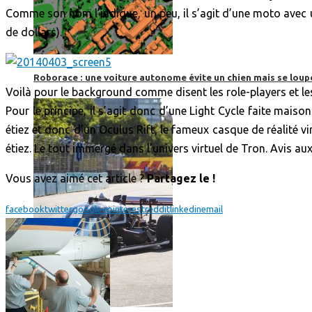
Comme son nom l’indique, un peu, il s’agit d’une moto avec u
de dollars).
Roborace : une voiture autonome évite un chien mais se loup
Voilà pour le background comme disent les role-players et le
Pour le principe, il s’agit donc d’une Light Cycle faite mais
étiez et donc d’un Oculus Rift, le fameux casque de réalité v
étiez. Le tout immergé dans l’univers virtuel de Tron. Avis au
Vous avez aimé cet article ?
Partagez le !
facebook
twitter
google+
pinterest
reddit
linkedin
email