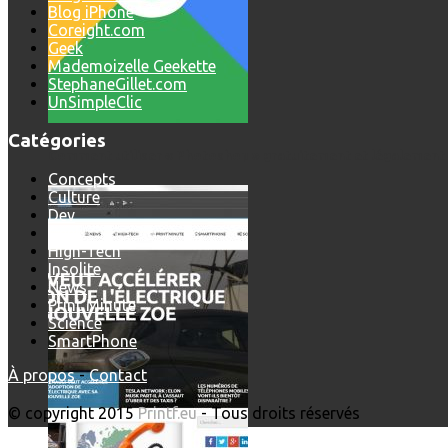
Blog iPhone
Coreight.com
Geek
Mademoizelle Geekette
StephaneGillet.com
UnSimpleClic
Catégories
Comment utiliser « Photoshop » gratuitement et légalement 
Concepts
Culture
Dev
Geek
High-Tech
Insolite
News
Print'Minute
Science
SmartPhone
À propos
-
Contact
© copyright 2015
Printf.eu
- Tous droits réservés