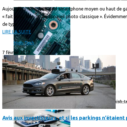
Aujourd’hui n’importe quel smartphone moyen ou haut de gam
« fait aussi bien qu’un appareil photo classique ». Évidemmen
de type
LIRE LA SUITE
High-Tech
7 février 2017
Prendre une extension de garantie pour vos appareils high-t
Avis aux investisseurs, et si les parkings n’étaien