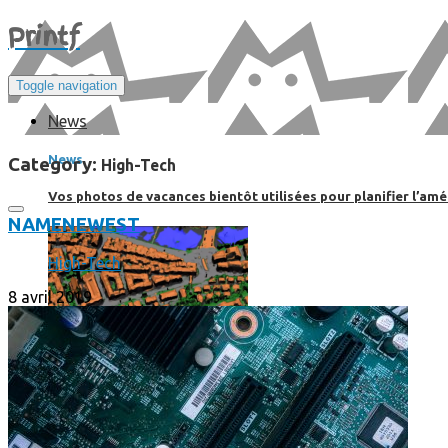
Print
f
Toggle navigation
News
News
Category:
High-Tech
Vos photos de vacances bientôt utilisées pour planifier l’amé
NAME
NEWEST
High-Tech
8 avril 2019