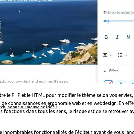
re le PHP et le HTML pour modifier le thème selon vos envies, ch
m de connaissances en ergonomie web et en webdesign. En effe
ech, bonne ou mauvaise idée ?
 fonctions dans tous les sens, le risque est de se retrouver avec 
e innombrables fonctionnalités de l’éditeur avant de vous lance