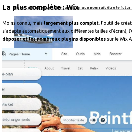
La plus complète : Wix
Boom, cet avion de ligne supersonique pourrait être le futur
Moins connu, mais
largement plus complet
, l’outil de cr
s’adapte automatiquement aux différentes tailles d’écran), l’
déposer et les nombreux plugins disponibles
sur le Wix A
High-Tech
High-Tech
Les circuits imprimés, le coeur de nos appareils électroniqu