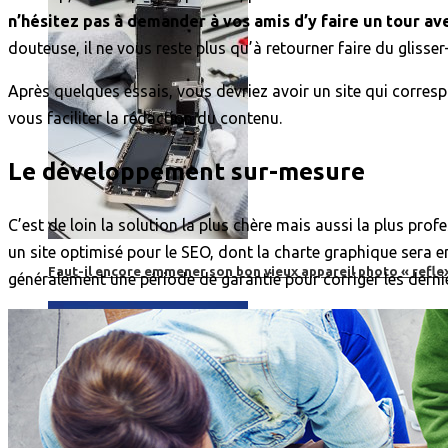
n’hésitez pas à demander à vos amis d’y faire un tour ave
douteuse, il ne vous reste plus qu’à retourner faire du glisse
Après quelques essais, vous devriez avoir un site qui corres
vous faciliter la rédaction du contenu.
Le développement sur-mesure
C’est de loin la solution la plus chère mais aussi la plus pro
un site optimisé pour le SEO, dont la charte graphique sera e
Faut-il encore emmener son bon vieux appareil photo « reflex
généralement une période de garantie pour corriger les derni