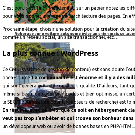
C’est bon, c’est fait ? Maintenant, sur un papier notez les di
pour vous donner une idée de l’architecture des pages. En eff
Prochaine étape, choisir une solution pour la création du sit
Roborace : une voiture autonome évite un chien mais se loup
comme un réseau social, un site transactionnel, etc…
La plus connue : WordPress
Ce CMS (système de gestion de contenu) est sans doute l’outi
open-source.
La communauté est énorme et il y a des mil
qui sont généralement de meilleurs qualité. D’ailleurs, tant 
même si beaucoup sont bien codés et bien optimissé, un cer
le SEO (l’optimisation pour les moteurs de recherche) est loin 
En résumé, avec ce CMS, que ce soit en hébergement clas
veut pas trop s’embêter et qui trouve son bonheur dans 
un développeur web ou avoir de bonnes bases en PHP/HTML.