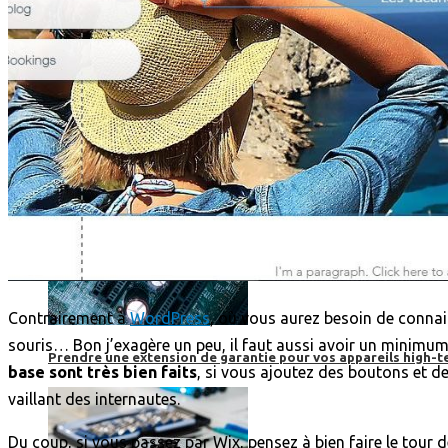
Contrairement à
WordPress
, où vous aurez besoin de connait
souris… Bon j’exagère un peu, il faut aussi avoir un minimu
Prendre une extension de garantie pour vos appareils high-t
base sont très bien faits
, si vous ajoutez des boutons et des
vaillant des internautes.
Du coup, si vous passez par Wix, pensez à bien faire le tour d