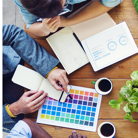
Print’Minute
Print'Minute
Pourquoi les outils de Google sont-ils devenus indispensa