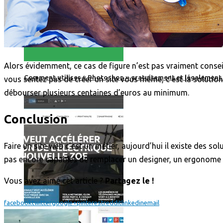
Alors évidemment, ce cas de figure n’est pas vraiment consei
Comment utiliser « Photoshop » gratuitement et légalement 
vous sentez pas de créer un site vous même, c’est la solutio
débourser plusieurs centaines d’euros au minimum.
Conclusion
Faire un site web c’est un métier, aujourd’hui il existe des s
pas encore capables de remplacer un designer, un ergonome e
Vous avez aimé cet article ?
Partagez le !
facebook
twitter
google+
pinterest
reddit
linkedin
email