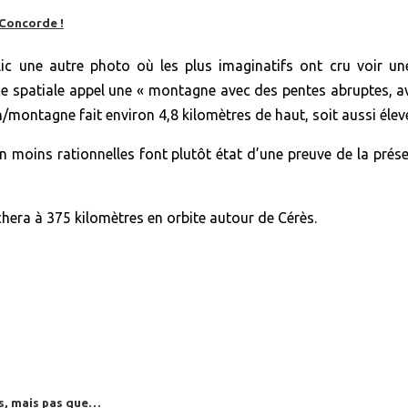
 Concorde !
ic une autre photo où les plus imaginatifs ont cru voir un
nce spatiale appel une « montagne avec des pentes abruptes, av
n/montagne fait environ 4,8 kilomètres de haut, soit aussi él
n moins rationnelles font plutôt état d’une preuve de la prése
hera à 375 kilomètres en orbite autour de Cérès.
es, mais pas que…