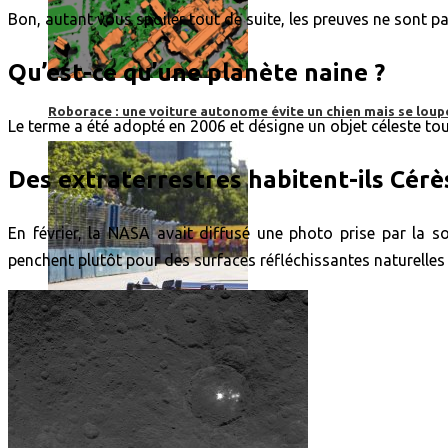
Bon, autant vous spoiler tout de suite, les preuves ne sont p
Qu’est-ce qu’une planète naine ?
Roborace : une voiture autonome évite un chien mais se loup
Le terme a été adopté en 2006 et désigne un objet céleste tou
Des extraterrestres habitent-ils Cérè
En février, la NASA avait diffusé une photo prise par la so
penchent plutôt pour des surfaces réfléchissantes naturelle