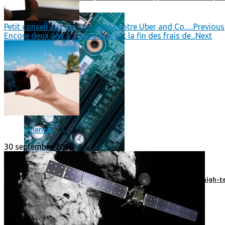
Petit conseil aux taxis en lutte contre Uber and Co......
Previous
Encore deux ans à attendre avant la fin des frais de...
Next
Science
30 septembre 2016
Prendre une extension de garantie pour vos appareils high-t