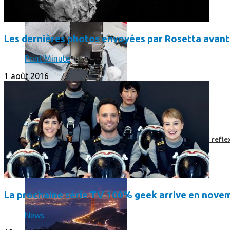
Les dernières photos envoyées par Rosetta avant 
Print'Minute
1 août 2016
Faut-il encore emmener son bon vieux appareil photo « reflex
La prochaine série TV 100% geek arrive en novem
News