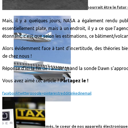
Boom, cet avion de ligne supersonique pourrait être le futur
Mais, il y a quelques jours, NASA a également rendu publ
essentiellement plate, mais à un endroit, il y a ce que l’age
étonnant, c’est que selon les estimations, ce bâtiment/volca
Alors évidemment face à tant d’incertitude, des théories bie
de chez nous !
Réponse d’ici la fin de l’année quand la sonde Dawn s’approc
Vous avez aimé cet article ?
Partagez le !
facebook
twitter
google+
pinterest
reddit
linkedin
email
High-Tech
High-Tech
Les circuits imprimés, le coeur de nos appareils électroniqu