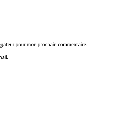
vigateur pour mon prochain commentaire.
?
ail.