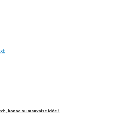
xt
ech, bonne ou mauvaise idée ?