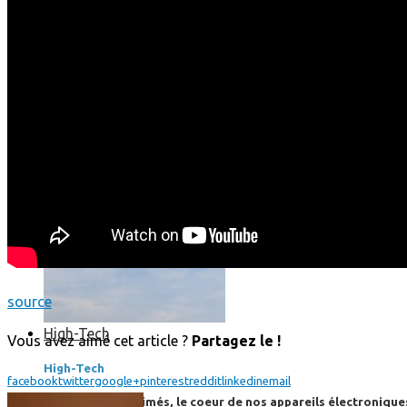
Boom, cet avion de ligne supersonique pourrait être le futur
source
High-Tech
Vous avez aimé cet article ?
Partagez le !
High-Tech
facebook
twitter
google+
pinterest
reddit
linkedin
email
Les circuits imprimés, le coeur de nos appareils électroniqu