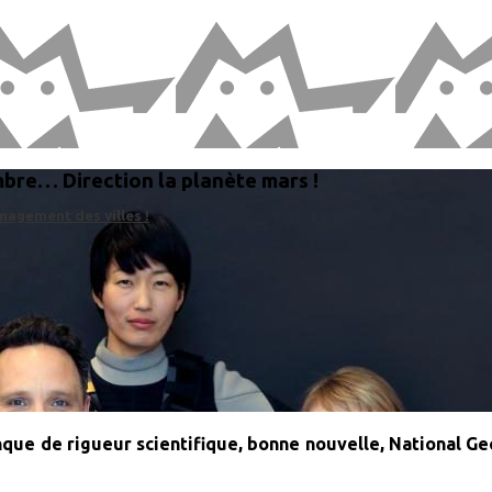
bre… Direction la planète mars !
nagement des villes !
que de rigueur scientifique, bonne nouvelle, National Ge