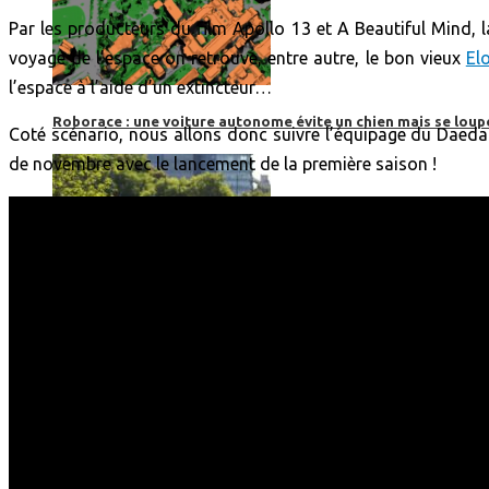
Par les producteurs du film Apollo 13 et A Beautiful Mind, la
voyage de l’espace on retrouve, entre autre, le bon vieux
El
l’espace à l’aide d’un extincteur…
Roborace : une voiture autonome évite un chien mais se loup
Coté scénario, nous allons donc suivre l’équipage du Daeda
de novembre avec le lancement de la première saison !