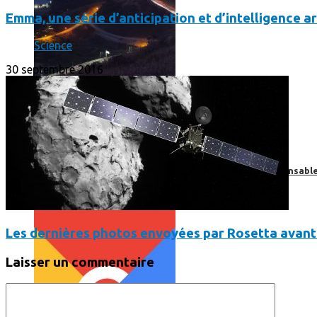
Emma, une série d’anticipation et d’intelligence art
Science
30 septembre 2016
Print’Minute
Print'Minute
Pourquoi les outils de Google sont-ils devenus indispensa
Les dernières photos envoyées par Rosetta avant 
Laisser un commentaire