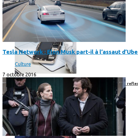
Tesla Network : Elon Musk part-il à l’assaut d’Uber
Culture
7 octobre 2016
Faut-il encore emmener son bon vieux appareil photo « reflex