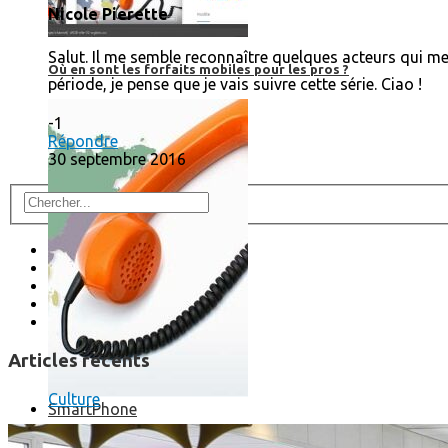
Nicole Pierette
Salut. Il me semble reconnaître quelques acteurs qui me
Où en sont les forfaits mobiles pour les pros ?
période, je pense que je vais suivre cette série. Ciao !
-1
Répondre
30 septembre 2016
Articles récents
Culture
SmartPhone