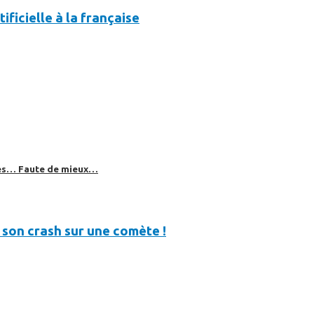
ificielle à la française
bles… Faute de mieux…
son crash sur une comète !