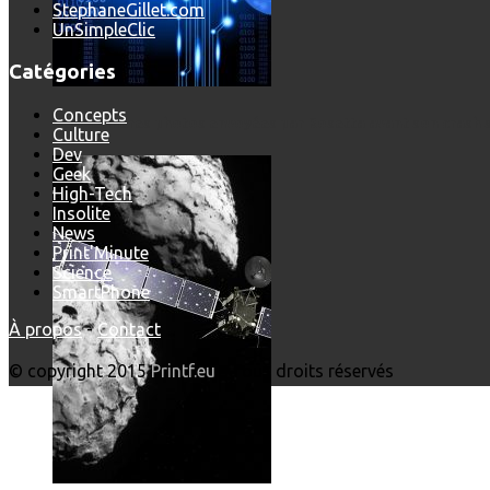
StephaneGillet.com
UnSimpleClic
Catégories
Concepts
Les dernières photos envoyées par Rosetta avant son crash 
Culture
Dev
Geek
High-Tech
Insolite
News
Print'Minute
Science
SmartPhone
À propos
-
Contact
© copyright 2015
Printf.eu
- Tous droits réservés