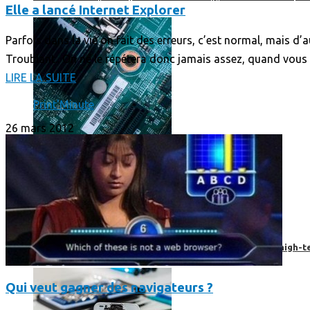
Elle a lancé Internet Explorer
Parfois dans la vie on fait des erreurs, c’est normal, mais d’au
Troublant.. On ne le répétera donc jamais assez, quand vous
LIRE LA SUITE
Print'Minute
26 mars 2012
Prendre une extension de garantie pour vos appareils high-t
Qui veut gagner des navigateurs ?