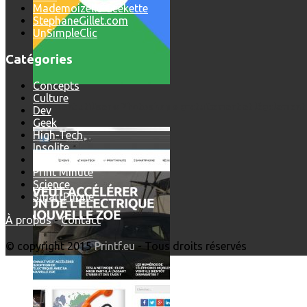
Mademoizelle Geekette
StephaneGillet.com
UnSimpleClic
Catégories
Concepts
Culture
Comment utiliser « Photoshop » gratuitement et légalement 
Dev
Geek
High-Tech
Insolite
News
Print'Minute
Science
SmartPhone
À propos
-
Contact
© copyright 2015
Printf.eu
- Tous droits réservés