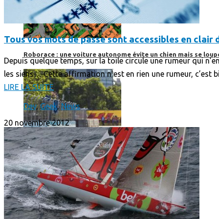
Tous vos mots de passe sont accessibles en clair
Roborace : une voiture autonome évite un chien mais se loup
Depuis quelque temps, sur la toile circule une rumeur qui n’e
les siens… Cette affirmation n’est en rien une rumeur, c’est 
LIRE LA SUITE
Dev
,
Geek
,
News
20 novembre 2012