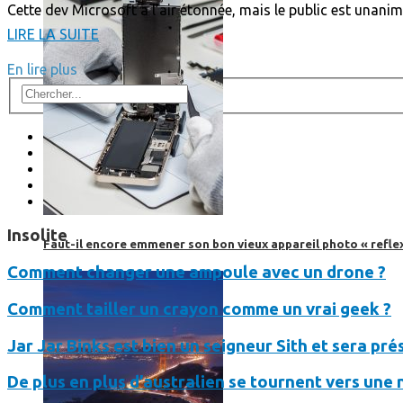
Cette dev Microsoft a l’air étonnée, mais le public est unan
LIRE LA SUITE
En lire plus
Insolite
Faut-il encore emmener son bon vieux appareil photo « reflex
Comment changer une ampoule avec un drone ?
Comment tailler un crayon comme un vrai geek ?
Jar Jar Binks est bien un seigneur Sith et sera pr
De plus en plus d’australien se tournent vers une n