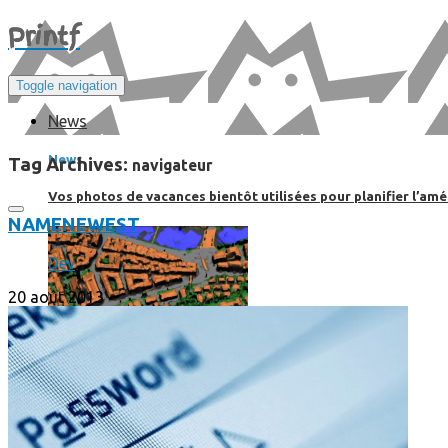
Print
f
Toggle navigation
News
News
Tag Archives:
navigateur
Vos photos de vacances bientôt utilisées pour planifier l’amé
NAME
NEWEST
Dev
20 août 2013