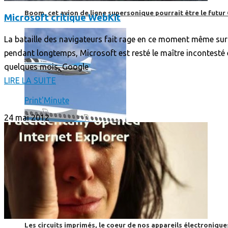
Boom, cet avion de ligne supersonique pourrait être le futur
Microsoft critique WebKit
La bataille des navigateurs fait rage en ce moment même sur le
pendant longtemps, Microsoft est resté le maître incontesté 
quelques mois, Google
LIRE LA SUITE
Print'Minute
24 mai 2012
High-Tech
High-Tech
Les circuits imprimés, le coeur de nos appareils électroniqu