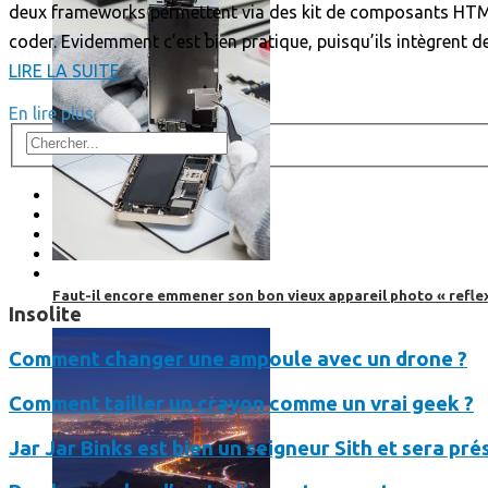
deux frameworks permettent via des kit de composants HTML /
coder. Evidemment c’est bien pratique, puisqu’ils intègrent de
LIRE LA SUITE
En lire plus
Faut-il encore emmener son bon vieux appareil photo « reflex
Insolite
Comment changer une ampoule avec un drone ?
Comment tailler un crayon comme un vrai geek ?
Jar Jar Binks est bien un seigneur Sith et sera pr