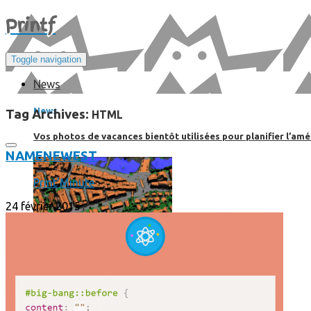
Print
f
Toggle navigation
News
News
Tag Archives:
HTML
Vos photos de vacances bientôt utilisées pour planifier l’amé
NAME
NEWEST
Print'Minute
24 février 2015