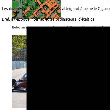
Les disques durs des ordinateurs atteignait à peine le Giga-o
Bref, à l’époque internet et les ordinateurs, c’était ça :
Roborace : une voiture autonome évite un chien mais se loup