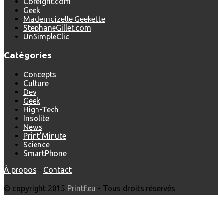
Coreight.com
Geek
Mademoizelle Geekette
StephaneGillet.com
UnSimpleClic
Catégories
Concepts
Culture
Dev
Geek
High-Tech
Insolite
News
Print'Minute
Science
SmartPhone
À propos
-
Contact
© copyright 2015
Printf.eu
- Tous droits réservés