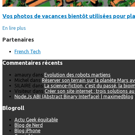
Vos photos de vacances bientôt utilisées pour pla
En lire plus
Partenaires
French Tech
Commentaires récents
amaury
dans
Evolution des robots martiens
Michel
dans
Réserver son terrain sur la planète Mars a
SILAIRE
dans
La science-fiction, c’est du passé, la bio
Visiteur
dans
Créer son site internet : trois solutions a
Node.Js ABI (Abstract Binary Interface) | maximedblog
Blogroll
Actu Geek équitable
Blog de Nerd
Blog iPhone