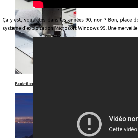
Ça y est, vous êtes dans les années 90, non ? Bon, place do
système d’exploitation Microsoft Windows 95. Une merveille 
Faut-il encore emmener son bon vieux appareil photo « reflex