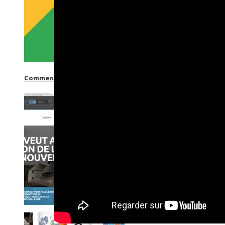
Comment utiliser « Photoshop » gratuitement et légalement 