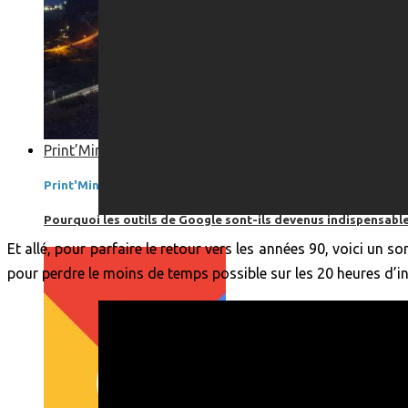
Print’Minute
Print'Minute
Pourquoi les outils de Google sont-ils devenus indispensa
Et allé, pour parfaire le retour vers les années 90, voici un
pour perdre le moins de temps possible sur les 20 heures d’i