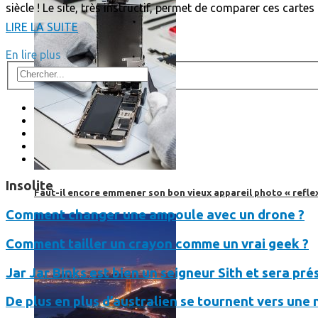
siècle ! Le site, très instructif, permet de comparer ces cart
LIRE LA SUITE
En lire plus
Insolite
Faut-il encore emmener son bon vieux appareil photo « reflex
Comment changer une ampoule avec un drone ?
Comment tailler un crayon comme un vrai geek ?
Jar Jar Binks est bien un seigneur Sith et sera pr
De plus en plus d’australien se tournent vers une n