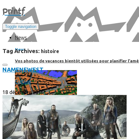
Print
f
Toggle navigation
News
News
Tag Archives:
histoire
Vos photos de vacances bientôt utilisées pour planifier l’amé
NAME
NEWEST
Culture
18 décembre 2016