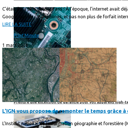
C’était il y a plus de vingt ans ! À l’époque, l’internet avait 
Google, pas de smartphones, et pas non plus de forfait interne
LIRE LA SUITE
Print'Minute
1 mars 2016
Prendre une extension de garantie pour vos appareils high-t
L’IGN vous propose de remonter le temps grâce à 
L’Institut national de l’information géographie et forestière