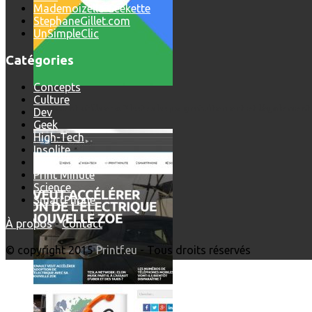
Mademoizelle Geekette
StephaneGillet.com
UnSimpleClic
Catégories
Concepts
Culture
Comment utiliser « Photoshop » gratuitement et légalement 
Dev
Geek
High-Tech
Insolite
News
Print'Minute
Science
SmartPhone
À propos
-
Contact
© copyright 2015
Printf.eu
- Tous droits réservés