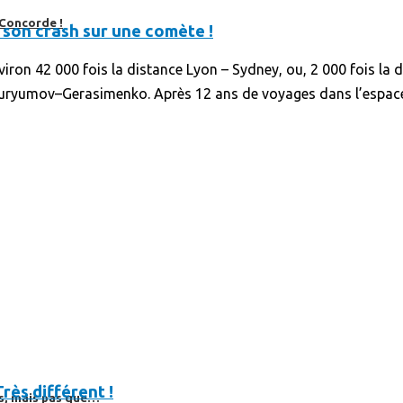
 Concorde !
son crash sur une comète !
nviron 42 000 fois la distance Lyon – Sydney, ou, 2 000 fois la
Churyumov–Gerasimenko. Après 12 ans de voyages dans l’espace
Très différent !
es, mais pas que…