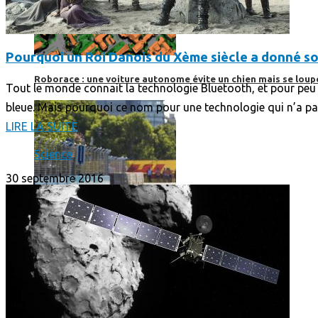
Pourquoi un Roi Danois du Xème siècle a donné s
Roborace : une voiture autonome évite un chien mais se loup
Tout le monde connait la technologie Bluetooth, et pour peu q
bleue. Mais pourquoi ce nom pour une technologie qui n’a pas 
LIRE LA SUITE
Science
30 septembre 2016