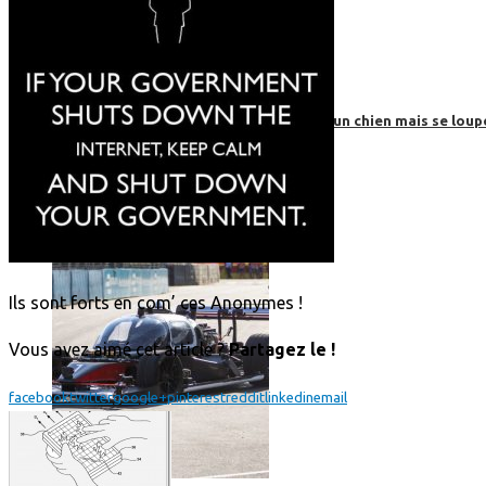
Roborace : une voiture autonome évite un chien mais se loup
Ils sont forts en com’ ces Anonymes !
Vous avez aimé cet article ?
Partagez le !
facebook
twitter
google+
pinterest
reddit
linkedin
email