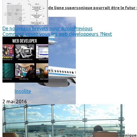
Boom, cet avion de ligne supersonique pourrait être le futur
De nouveaux brevets pour Apple
Previous
Comment voyez vous les web développeurs ?
Next
Insolite
2 mai 2016
High-Tech
High-Tech
Les circuits imprimés, le coeur de nos appareils électroniqu