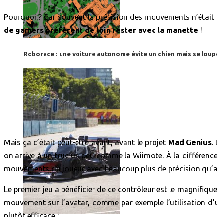
Pourquoi ? Car souvent la précision des mouvements n’était p
de gamers préfèrent de loin rester avec la manette !
Roborace : une voiture autonome évite un chien mais se loup
Mais ça c’était peut-être avant, avant le projet
Mad Genius
.
on arrive à un truc un peu comme la Wiimote. À la différence
mouvements du joueur avec beaucoup plus de précision qu’av
Le premier jeu a bénéficier de ce contrôleur est le magnifiqu
mouvement sur l’avatar, comme par exemple l’utilisation d’u
plutôt efficace :