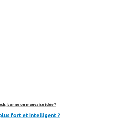
ech, bonne ou mauvaise idée ?
lus fort et intelligent ?