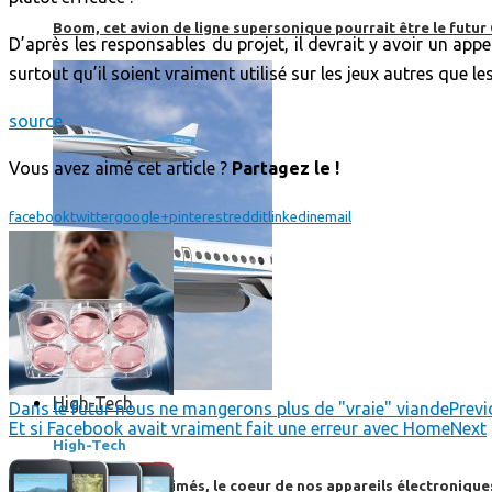
Boom, cet avion de ligne supersonique pourrait être le futur
D’après les responsables du projet, il devrait y avoir un appe
surtout qu’il soient vraiment utilisé sur les jeux autres que l
source
Vous avez aimé cet article ?
Partagez le !
facebook
twitter
google+
pinterest
reddit
linkedin
email
High-Tech
Dans le futur nous ne mangerons plus de "vraie" viande
Previ
Et si Facebook avait vraiment fait une erreur avec Home
Next
High-Tech
Les circuits imprimés, le coeur de nos appareils électroniqu