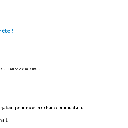
nète !
bles… Faute de mieux…
vigateur pour mon prochain commentaire.
ail.