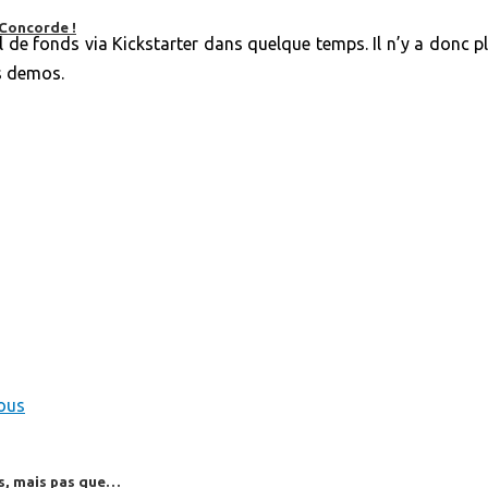
 Concorde !
l de fonds via Kickstarter dans quelque temps. Il n’y a donc pl
es demos.
ous
es, mais pas que…