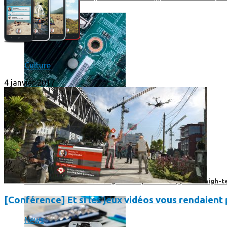
Culture
4 janvier 2017
Prendre une extension de garantie pour vos appareils high-t
[Conférence] Et si les jeux vidéos vous rendaient p
News