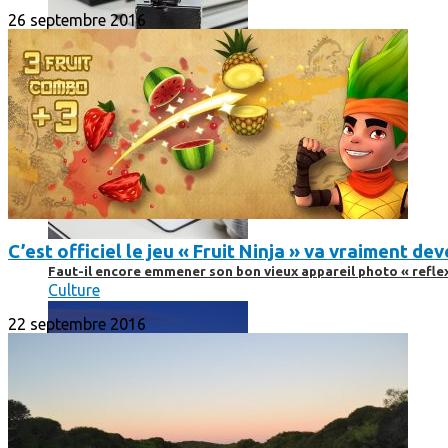
26 septembre 2016
C’est officiel le jeu « Fruit Ninja » va vraiment d
Faut-il encore emmener son bon vieux appareil photo « reflex
Culture
22 septembre 2016