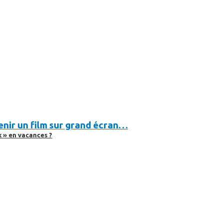
evenir un film sur grand écran…
 » en vacances ?