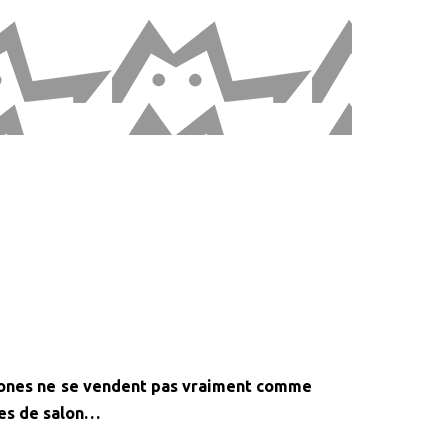
phones ne se vendent pas vraiment comme
les de salon…