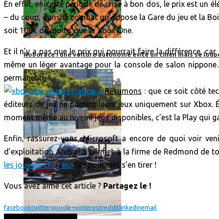
En effet, en cette période de crise à bon dos, le prix est un
– du coup, dans le combat qu’oppose la Gare du jeu et la Boi
soit 100€ de moins que la Xbox One.
Et il n’y a pas que le prix qui pourrait faire la différence, 
Roborace : une voiture autonome évite un chien mais se loup
même un léger avantage pour la console de salon nippone… 
permanente !
Résumons
: que ce soit côté tec
éditeurs de jeu ne portent leurs jeux uniquement sur Xbox. É
moment même au niveau jeux disponibles, c’est la Play qui
Enfin, rassurez-vous, Microsoft a encore de quoi voir veni
d’exploitation Android, permet à la firme de Redmond de touc
les joueurs chez eux
, ils pourront s’en tirer !
Vous avez aimé cet article ?
Partagez le !
facebook
twitter
google+
pinterest
reddit
linkedin
email