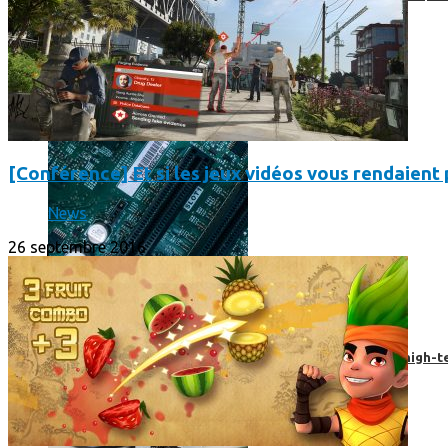
[Conférence] Et si les jeux vidéos vous rendaient p
News
26 septembre 2016
Prendre une extension de garantie pour vos appareils high-t