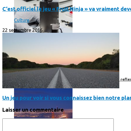
C’est officiel le jeu « Fruit Ninja » va vraiment d
Culture
22 septembre 2016
Faut-il encore emmener son bon vieux appareil photo « reflex
Un jeu pour voir si vous connaissez bien notre pla
Laisser un commentaire