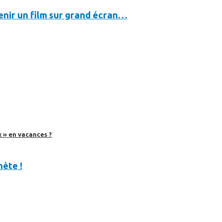
evenir un film sur grand écran…
 » en vacances ?
nète !