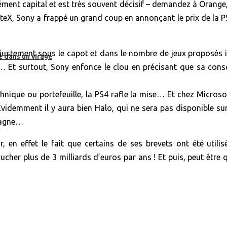
 élément capital et est très souvent décisif – demandez à Oran
teX, Sony a frappé un grand coup en annonçant le prix de la PS
car justement sous le capot et dans le nombre de jeux proposés i
e dans un virage
Et surtout, Sony enfonce le clou en précisant que sa conso
hnique ou portefeuille, la PS4 rafle la mise… Et chez Microsoft
videmment il y aura bien Halo, qui ne sera pas disponible sur 
 gagne…
r, en effet le fait que certains de ses brevets ont été util
her plus de 3 milliards d’euros par ans ! Et puis, peut être 