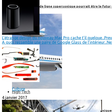
Boom, cet avion de ligne supersonique pourrait être le futur
L'étrange design du nouveau Mac Pro cache t'il quelque...
Prev
A quoi ressemble une paire de Google Glass de l’intérieur...
Ne
Culture
High-Tech
4 janvier 2017
High-Tech
Les circuits imprimés, le coeur de nos appareils électroniqu