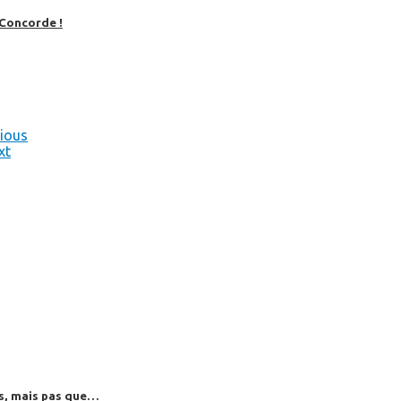
 Concorde !
ious
xt
es, mais pas que…