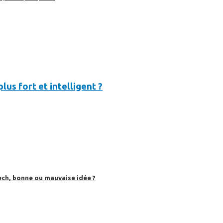
lus fort et intelligent ?
ech, bonne ou mauvaise idée ?