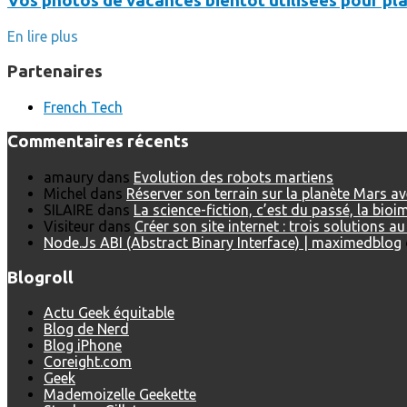
Vos photos de vacances bientôt utilisées pour pla
En lire plus
Partenaires
French Tech
Commentaires récents
amaury
dans
Evolution des robots martiens
Michel
dans
Réserver son terrain sur la planète Mars a
SILAIRE
dans
La science-fiction, c’est du passé, la bio
Visiteur
dans
Créer son site internet : trois solutions a
Node.Js ABI (Abstract Binary Interface) | maximedblog
Blogroll
Actu Geek équitable
Blog de Nerd
Blog iPhone
Coreight.com
Geek
Mademoizelle Geekette