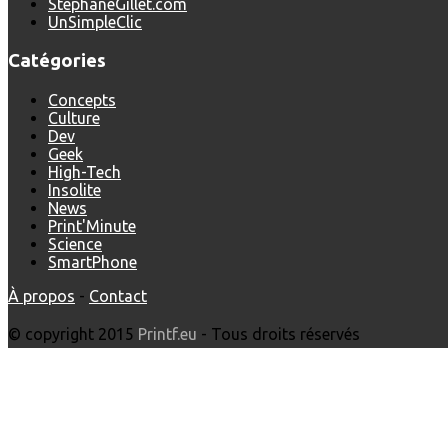
StephaneGillet.com
UnSimpleClic
Catégories
Concepts
Culture
Dev
Geek
High-Tech
Insolite
News
Print'Minute
Science
SmartPhone
À propos
-
Contact
© copyright 2015
Printf.eu
- Tous droits réservés