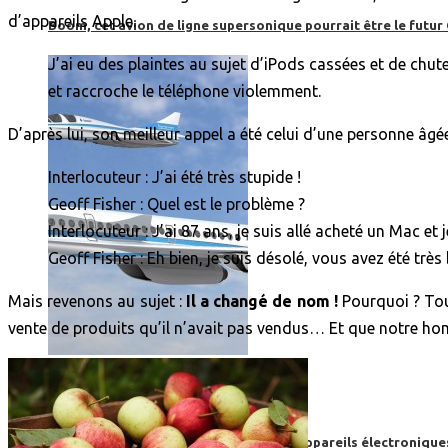
d’appareils Apple.
Boom, cet avion de ligne supersonique pourrait être le futur
J’ai eu des plaintes au sujet d’iPods cassées et de chu
et raccroche le téléphone violemment.
D’après lui, son meilleur appel a été celui d’une personne âg
Interlocuteur : J’ai été très stupide !
Geoff Fisher : Quel est le problème ?
Interlocuteur : J’ai 87 ans, je suis allé acheté un Mac et j
Geoff Fisher : Eh bien, je suis désolé, vous avez été trè
Mais revenons au sujet :
Il a changé de nom !
Pourquoi ? Tout
vente de produits qu’il n’avait pas vendus… Et que notre ho
High-Tech
High-Tech
Les circuits imprimés, le coeur de nos appareils électroniqu