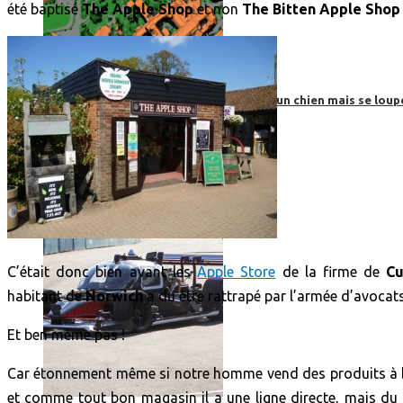
été baptisé
The Apple Shop
et non
The Bitten Apple Sho
Roborace : une voiture autonome évite un chien mais se loup
C’était donc bien avant les
Apple Store
de la firme de
Cu
habitant de
Norwich
a du être rattrapé par l’armée d’avoca
Et ben même pas !
Car étonnement même si notre homme vend des produits à ba
et comme tout bon magasin il a une ligne directe, mais du f