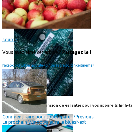
source
Vous avez aimé cet article ?
Partagez le !
facebook
twitter
google+
pinterest
reddit
linkedin
email
Prendre une extension de garantie pour vos appareils high-t
Comment faire pour tout réparer ?
Previous
Le prochain Windows aura le blues
Next