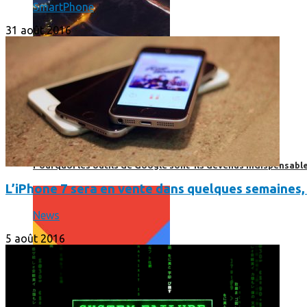
SmartPhone
31 août 2016
Print’Minute
Print'Minute
Pourquoi les outils de Google sont-ils devenus indispensa
L’iPhone 7 sera en vente dans quelques semaines,
News
5 août 2016