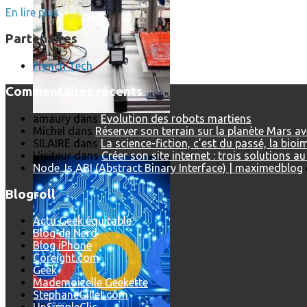
En lire plus
Partenaires
French Tech
Commentaires récents
amaury
dans
Evolution des robots martiens
Michel
dans
Réserver son terrain sur la planète Mars a
L’intelligence artificielle de Google a maintenant son propre 
SILAIRE
dans
La science-fiction, c’est du passé, la bio
Visiteur
dans
Créer son site internet : trois solutions a
Node.Js ABI (Abstract Binary Interface) | maximedblog
Blogroll
Actu Geek équitable
Blog de Nerd
Blog iPhone
Coreight.com
Geek
Mademoizelle Geekette
StephaneGillet.com