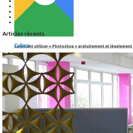
Articles récents
Culture
Comment utiliser « Photoshop » gratuitement et légalement 