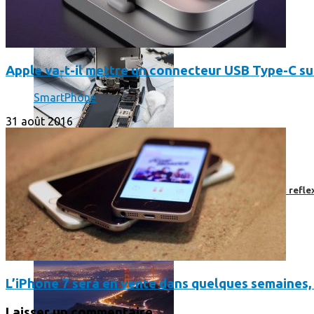
Apple va-t-il mettre un connecteur USB Type-C su
SmartPhone
31 août 2016
Faut-il encore emmener son bon vieux appareil photo « reflex
L’iPhone 7 sera en vente dans quelques semaines,
Laisser un commentaire