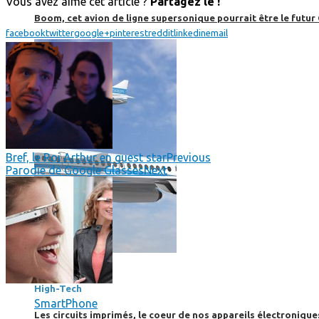
Vous avez aimé cet article ?
Partagez le !
Boom, cet avion de ligne supersonique pourrait être le futur
facebook
twitter
google+
pinterest
reddit
linkedin
email
Bref, le Roi Arthur en guest star
Previous
Parodie de Google Glasses
Next
High-Tech
High-Tech
SmartPhone
Les circuits imprimés, le coeur de nos appareils électroniqu