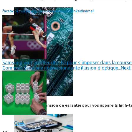
facebook
twitter
google+
pinterest
reddit
linkedin
email
Samsung veut profiter des JO pour s'imposer dans la course..
Comment faire une impressionnante illusion d'optique...
Next
Prendre une extension de garantie pour vos appareils high-t
Geek