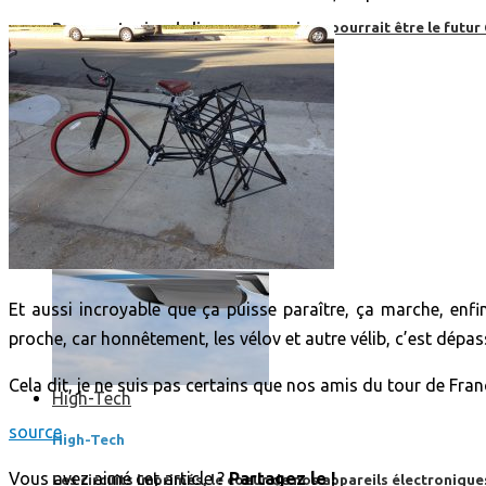
Boom, cet avion de ligne supersonique pourrait être le futur
Et aussi incroyable que ça puisse paraître, ça marche, enf
proche, car honnêtement, les vélov et autre vélib, c’est dépas
Cela dit, je ne suis pas certains que nos amis du tour de Fra
High-Tech
source
High-Tech
Vous avez aimé cet article ?
Partagez le !
Les circuits imprimés, le coeur de nos appareils électroniqu