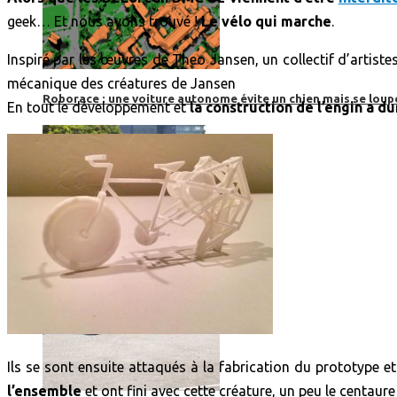
geek… Et nous avons trouvé !
Le vélo qui marche
.
Inspiré par les œuvres de Theo Jansen, un collectif d’artist
mécanique des créatures de Jansen
Roborace : une voiture autonome évite un chien mais se loup
En tout le développement et
la construction de l’engin a d
Ils se sont ensuite attaqués à la fabrication du prototype 
l’ensemble
et ont fini avec cette créature, un peu le centaure