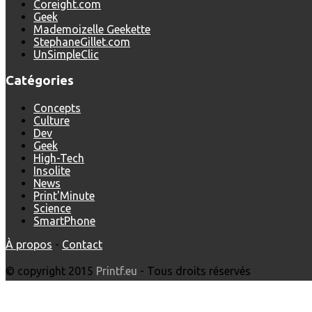
Coreight.com
Geek
Mademoizelle Geekette
StephaneGillet.com
UnSimpleClic
Catégories
Concepts
Culture
Dev
Geek
High-Tech
Insolite
News
Print'Minute
Science
SmartPhone
À propos
-
Contact
© copyright 2015
Printf.eu
- Tous droits réservés