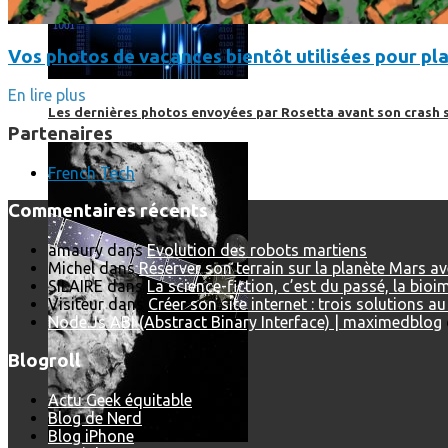
Vos photos de vacances bientôt utilisées pour pla
En lire plus
Les dernières photos envoyées par Rosetta avant son crash 
Partenaires
French Tech
Commentaires récents
amaury
dans
Evolution des robots martiens
Michel
dans
Réserver son terrain sur la planète Mars a
SILAIRE
dans
La science-fiction, c’est du passé, la bio
Visiteur
dans
Créer son site internet : trois solutions a
Node.Js ABI (Abstract Binary Interface) | maximedblog
Blogroll
Actu Geek équitable
Blog de Nerd
Blog iPhone