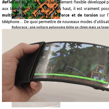
ReFlex
est un smartphone partiellement flexible développé p
aux téléphones malins cités plus haut, il est vraiment possib
multipoint et un capteur de force et de torsion
sur l’
téléphone… De quoi permettre de nouveaux modes d’utilisati
Roborace : une voiture autonome évite un chien mais se loup