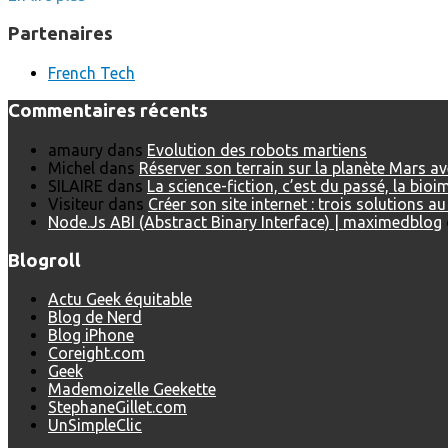
Partenaires
French Tech
Commentaires récents
amaury
dans
Evolution des robots martiens
Michel
dans
Réserver son terrain sur la planète Mars a
SILAIRE
dans
La science-fiction, c’est du passé, la bio
Visiteur
dans
Créer son site internet : trois solutions a
Node.Js ABI (Abstract Binary Interface) | maximedblog
Blogroll
Actu Geek équitable
Blog de Nerd
Blog iPhone
Coreight.com
Geek
Mademoizelle Geekette
StephaneGillet.com
UnSimpleClic