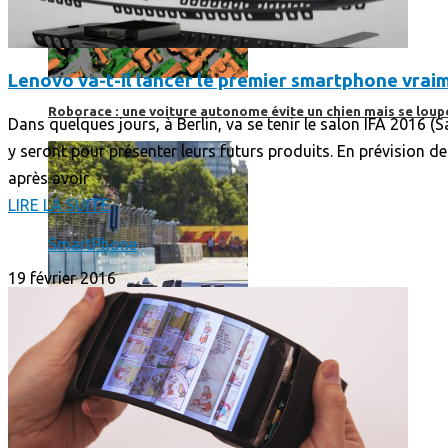
Lenovo va-t-il lancer le premier smartphone vraim
Roborace : une voiture autonome évite un chien mais se loup
Dans quelques jours, à Berlin, va se tenir le salon IFA 2016 
y seront pour présenter leurs futurs produits. En prévision d
après avoir
LIRE LA SUITE
SmartPhone
19 février 2016