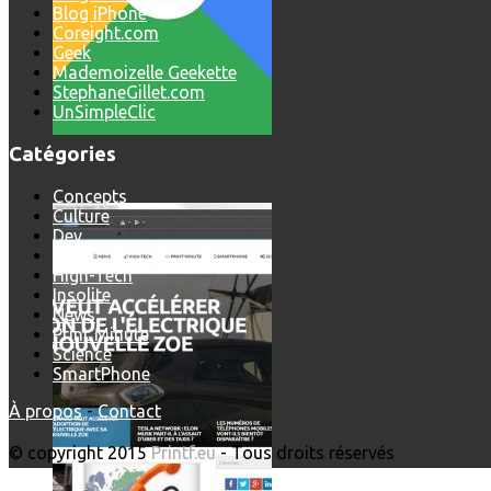
Blog iPhone
Coreight.com
Geek
Mademoizelle Geekette
StephaneGillet.com
UnSimpleClic
Catégories
Comment utiliser « Photoshop » gratuitement et légalement 
Concepts
Culture
Dev
Geek
High-Tech
Insolite
News
Print'Minute
Science
SmartPhone
À propos
-
Contact
© copyright 2015
Printf.eu
- Tous droits réservés