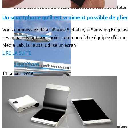
Boom, cet avion de ligne supersonique pourrait être le futur
Un smartphone qu’il est vraiment possible de plie
Vous connaissiez déjà l’iPhone 5 pliable, le Samsung Edge av
ces appareils ont pour point commun d’être équipée d’écran
Media Lab. Lui aussi utilise un écran
LIRE LA SUITE
SmartPhone
11 janvier 2016
High-Tech
High-Tech
Les circuits imprimés, le coeur de nos appareils électroniqu