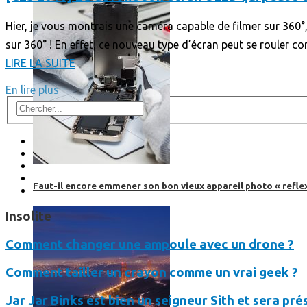
Hier, je vous montrais une caméra capable de filmer sur 360°,
sur 360° ! En effet, ce nouveau type d’écran peut se rouler 
LIRE LA SUITE
En lire plus
Faut-il encore emmener son bon vieux appareil photo « reflex
Insolite
Comment changer une ampoule avec un drone ?
Comment tailler un crayon comme un vrai geek ?
Jar Jar Binks est bien un seigneur Sith et sera pr