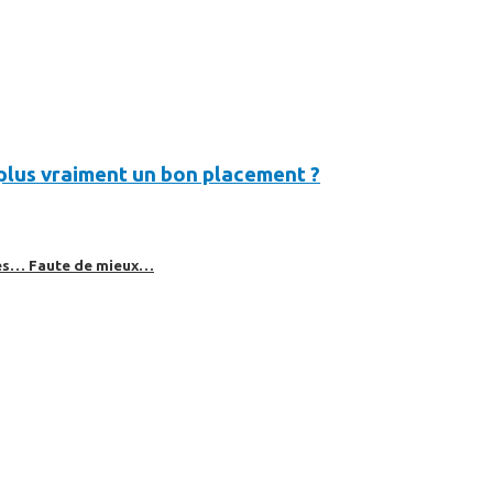
t plus vraiment un bon placement ?
bles… Faute de mieux…