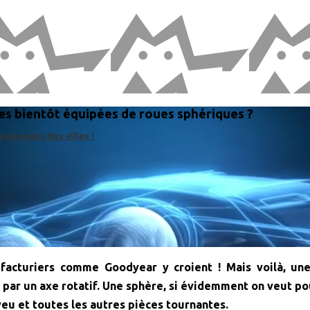
les bientôt équipées de roues sphériques ?
nagement des villes !
nufacturiers comme Goodyear y croient ! Mais voilà, un
par un axe rotatif. Une sphère, si évidemment on veut pou
yeu et toutes les autres pièces tournantes.