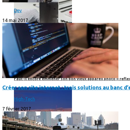
Dev
14 mai 2017
Faut-il encore emmener son bon vieux appareil photo « reflex
Créer son site internet : trois solutions au banc d’
High-Tech
7 février 2017