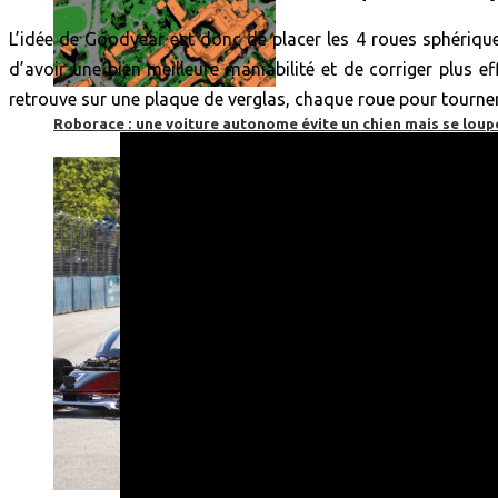
L’idée de Goodyear est donc de placer les 4 roues sphériques 
d’avoir une bien meilleure maniabilité et de corriger plus e
retrouve sur une plaque de verglas, chaque roue pour tourner
Roborace : une voiture autonome évite un chien mais se loup