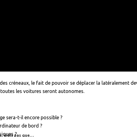
 Concorde !
s créneaux, le fait de pouvoir se déplacer la latéralement de
 toutes les voitures seront autonomes.
age sera-t-il encore possible ?
ordinateur de bord ?
siques ?
es, mais pas que…