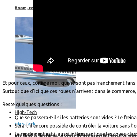
Boom, cet avion de ligne supersonique pourrait être le futur
Et pour ceux, comme moi, qui ne sont pas franchement fans de
Surtout que d’ici que ces roues n’arrivent dans le commerce,
Reste quelques questions :
High-Tech
Que se passera-t-il si les batteries sont vides ? Le frein
High-Tech
Sera-t-il encore possible de contrôler la voiture sans l’
Le rendement est-il aussi intéressant que les roues clas
Les circuits imprimés, le coeur de nos appareils électroniqu