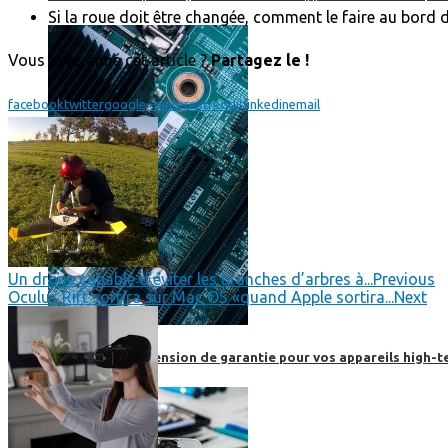
Si la roue doit être changée, comment le faire au bord d
Vous avez aimé cet article ?
Partagez le !
facebook
twitter
google+
pinterest
reddit
linkedin
email
Un drone capable d'éviter les branches d’arbres à...
Previous
Oculus Rift sortira sur Mac OS «quand Apple sortira...
Next
Prendre une extension de garantie pour vos appareils high-t