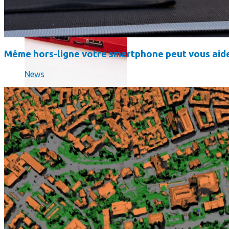
Même hors-ligne votre smartphone peut vous aide
News
Science
Science
La science-fiction, c’est du passé, la bioimpression de peau h