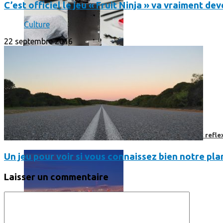
C’est officiel le jeu « Fruit Ninja » va vraiment d
Culture
22 septembre 2016
Faut-il encore emmener son bon vieux appareil photo « reflex
Un jeu pour voir si vous connaissez bien notre pla
Laisser un commentaire