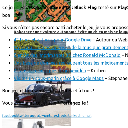
Ce jeu c’est
Assassin’s Creed IV : Black Flag
testé sur
Play
bon !
Si vous n’êtes pas encore parti acheter le jeu, je vous propose
Roborace : une voiture autonome évite un chien mais se loup
42 trucs et astuces pour Google Drive
– Autour du Web
Moovida : lire des vidéos et de la musique gratuitemen
Bientôt des imprimantes 3D chez Ronald McDonald
– N
Une base de données regroupant tous les médicaments
22 ans de génériques de jeux-vidéo
– Korben
Visitez un sous-marin grâce à Google Maps
– Stéphane 
Bon jeu, et bon week-end à toutes et à tous !
Vous avez aimé cet article ?
Partagez le !
facebook
twitter
google+
pinterest
reddit
linkedin
email