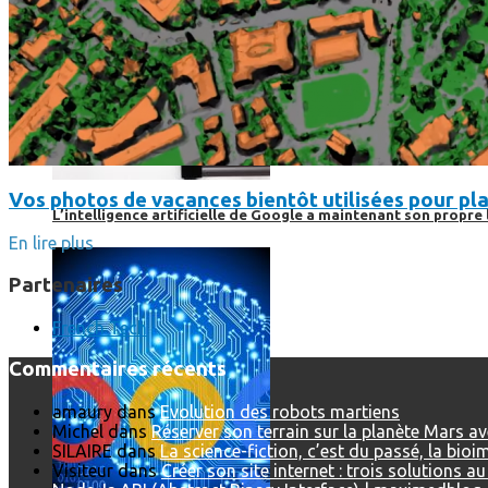
Vos photos de vacances bientôt utilisées pour pla
L’intelligence artificielle de Google a maintenant son propre 
En lire plus
Partenaires
French Tech
Commentaires récents
amaury
dans
Evolution des robots martiens
Michel
dans
Réserver son terrain sur la planète Mars a
SILAIRE
dans
La science-fiction, c’est du passé, la bio
Visiteur
dans
Créer son site internet : trois solutions a