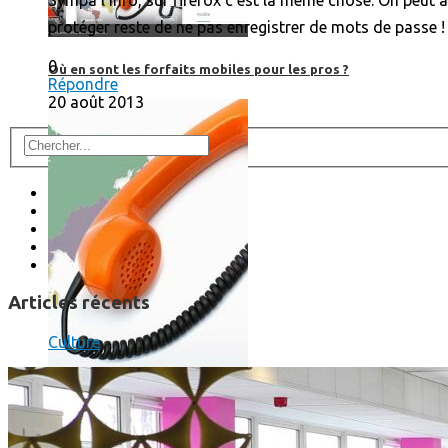
protéger reste de ne pas enregistrer de mots de passe !
0
Où en sont les forfaits mobiles pour les pros ?
Répondre
20 août 2013
Articles récents
Culture
SmartPhone