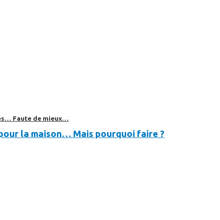
bles… Faute de mieux…
pour la maison… Mais pourquoi faire ?