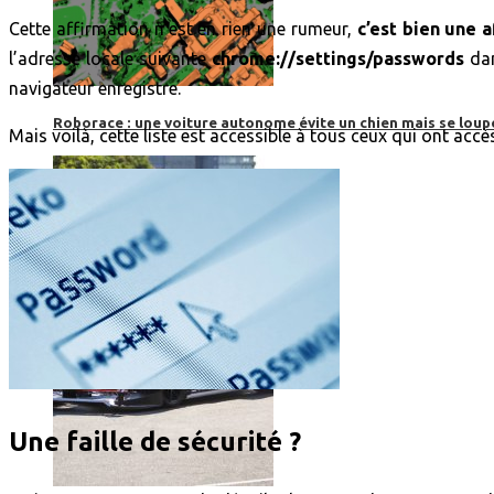
Cette affirmation n’est en rien une rumeur,
c’est bien une a
l’adresse locale suivante
chrome://settings/passwords
dan
navigateur enregistre.
Roborace : une voiture autonome évite un chien mais se loup
Mais voilà, cette liste est accessible à tous ceux qui ont acc
Une faille de sécurité ?