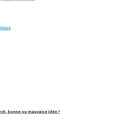
vious
ech, bonne ou mauvaise idée ?