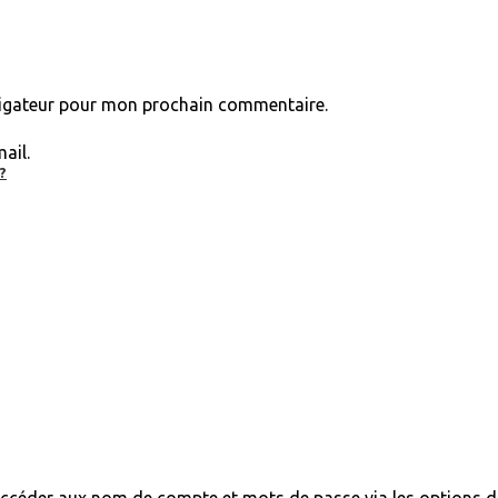
vigateur pour mon prochain commentaire.
ail.
?
 accéder aux nom de compte et mots de passe via les options d