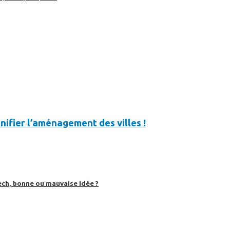
nifier l’aménagement des villes !
ech, bonne ou mauvaise idée ?