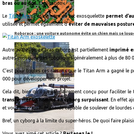
bras ou au dos.
Explication :
Le
Titan Arm
, c’est le nom de cet exosquelette
permet d’au
utilisée et permet également d’
éviter de mauvaises postur
Roborace : une voiture autonome évite un chien mais se loup
Autre avantage, ce bras cyborg est partiellement
imprimé en
autres exosquelettes robotiques généralement à plus de 80 0
C’est pour toutes ces raisons que le Titan Arm a gagné le 
000 pour développer leur projet.
Cela dit, bien qu’il ait été clairement conçu pour faciliter 
transformer un homme en cyborg surpuissant
. En effet 
et vous aurez un humanoïde capable de soulever de lourdes c
Bref, un cyborg à la limite du super-héros. De quoi faire plais
Vous avez aimé cet article ?
Partagez le !