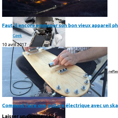
Faut-il encore emmener son bon vieux appareil ph
Geek
10 avril 2017
Faut-il encore emmener son bon vieux appareil photo « reflex
Comment faire une guitare électrique avec un sk
Laisser un commentaire