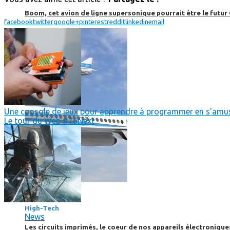
Boom, cet avion de ligne supersonique pourrait être le futur
facebook
twitter
google+
pinterest
reddit
linkedin
email
Une console de jeux pour apprendre à programmer en s'amu
Le tour du Web #76
Next
High-Tech
High-Tech
News
Les circuits imprimés, le coeur de nos appareils électroniqu