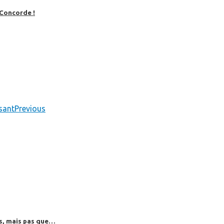
 Concorde !
sant
Previous
es, mais pas que…