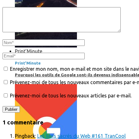
Print’Minute
Print'Minute
Enregistrer mon nom, mon e-mail et mon site dans le na
Pourquoi les outils de Google sont-ils devenus indispensa
Prévenez-moi de tous les nouveaux commentaires par e-m
Prévenez-moi de tous les nouveaux articles par e-mail.
1 commentaire
Pingback:
Les liens sacrés du Web #161 TranCool