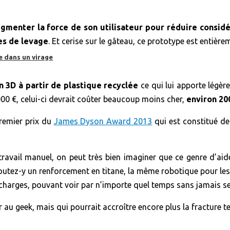
gmenter la force de son utilisateur pour réduire consid
es de levage
. Et cerise sur le gâteau, ce prototype est entièr
e dans un virage
 3D à partir de plastique recyclée
ce qui lui apporte légèr
00 €, celui-ci devrait coûter beaucoup moins cher,
environ 20
premier prix du
James Dyson Award 2013
qui est constitué de
le travail manuel, on peut très bien imaginer que ce genre d’a
ajoutez-y un renforcement en titane, la même robotique pour le
harges, pouvant voir par n’importe quel temps sans jamais se
ir au geek, mais qui pourrait accroître encore plus la fracture 