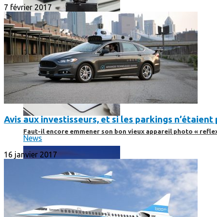
7 février 2017
Avis aux investisseurs, et si les parkings n’étaien
Faut-il encore emmener son bon vieux appareil photo « reflex
News
16 janvier 2017