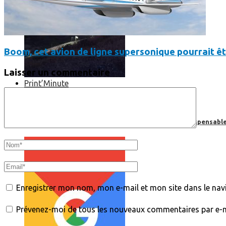
Boom, cet avion de ligne supersonique pourrait êt
Laisser un commentaire
Print’Minute
Print'Minute
Pourquoi les outils de Google sont-ils devenus indispensa
Enregistrer mon nom, mon e-mail et mon site dans le na
Prévenez-moi de tous les nouveaux commentaires par e-m