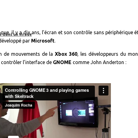
poque, il y a dix ans, l’écran et son contrôle sans périphérique 
e dans un virage
éveloppé par
Microsoft
.
tion de mouvements de la
Xbox 360
, les développeurs du mon
 contrôler l’interface de
GNOME
comme John Anderton :