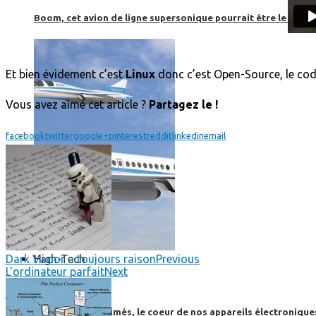
Boom, cet avion de ligne supersonique pourrait être le futur
Et bien évidement c’est
Linux
donc c’est Open-Source, le cod
Vous avez aimé cet article ?
Partagez le !
facebook
twitter
google+
pinterest
reddit
linkedin
email
High-Tech
Dark Vador a toujours raison
Previous
L'ordinateur parfait
Next
High-Tech
Les circuits imprimés, le coeur de nos appareils électroniqu