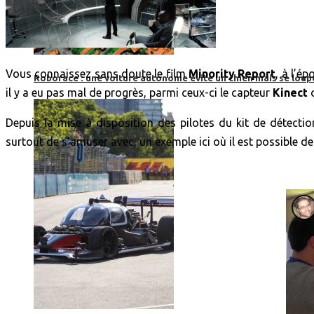
Vous connaissez sans doute le film
Minority Report
, à l’é
Roborace : une voiture autonome évite un chien mais se loup
il y a eu pas mal de progrès, parmi ceux-ci le capteur
Kinect
d
Depuis la mise à disposition des pilotes du kit de détec
surtout de s’amuser avec, un exemple ici où il est possible de