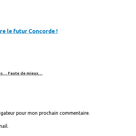
re le futur Concorde !
bles… Faute de mieux…
vigateur pour mon prochain commentaire.
ail.