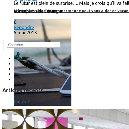
SmartPhone
Le futur est plein de surprise…. Mais je crois qu’il va f
conception de l’énergie
Même hors-ligne votre smartphone peut vous aider en vacanc
0
Répondre
5 mai 2013
Articles récents
Culture
Comment réduire au maximum la consommation de son smar