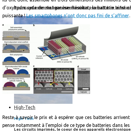
d’oxyhydroxyde de manganèse. Résultat, la batterie ainsi obt
Boom, cet avion de ligne supersonique pourrait être le futur
puissante !
Les smartphones n’ont donc pas fini de s’affiner
High-Tech
Reste à savoir le prix et à espérer que ces batteries arrive
High-Tech
pense notamment à l’emploi de ce type de batteries dans les 
Les circuits imprimés, le coeur de nos appareils électroniqu