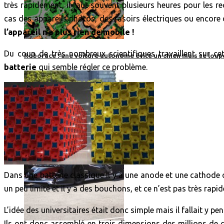
très rapidement, il faut souvent plusieurs heures pour les re
cas des appareils photos, des rasoirs électriques ou encore
l’appareil n’a plus rien de mobile !
Du coup de très nombreux scientifiques travaillent sur cet 
Roborace : une voiture autonome évite un chien mais se loup
batterie
qui semble régler ce problème.
Dans une batterie classique il y a une anode et une cathode où
un peu limité et il y a des bouchons, et ce n’est pas très rapid
L’idée des universitaires était donc simple mais il fallait y pen
Ils ont donc assemblé en trois dimensions des millions de