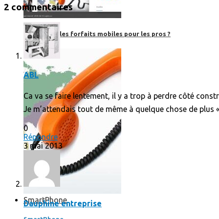
2 commentaires
Où en sont les forfaits mobiles pour les pros ?
ABL
Ca va se faire lentement, il y a trop à perdre côté const
Je m’attendais tout de même à quelque chose de plus « d
0
Répondre
3 mai 2013
SmartPhone
Dauphine entreprise