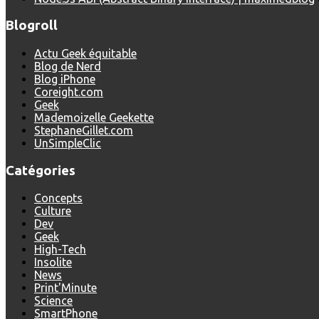
Blogroll
Actu Geek équitable
Blog de Nerd
Blog iPhone
Coreight.com
Geek
Mademoizelle Geekette
StephaneGillet.com
UnSimpleClic
Catégories
Concepts
Culture
Dev
Geek
High-Tech
Insolite
News
Print'Minute
Science
SmartPhone