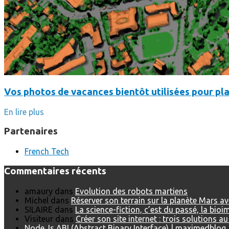
Vos photos de vacances bientôt utilisées pour pla
En lire plus
Partenaires
French Tech
Commentaires récents
amaury
dans
Evolution des robots martiens
Michel
dans
Réserver son terrain sur la planète Mars a
SILAIRE
dans
La science-fiction, c’est du passé, la bio
Visiteur
dans
Créer son site internet : trois solutions a
Node.Js ABI (Abstract Binary Interface) | maximedblog