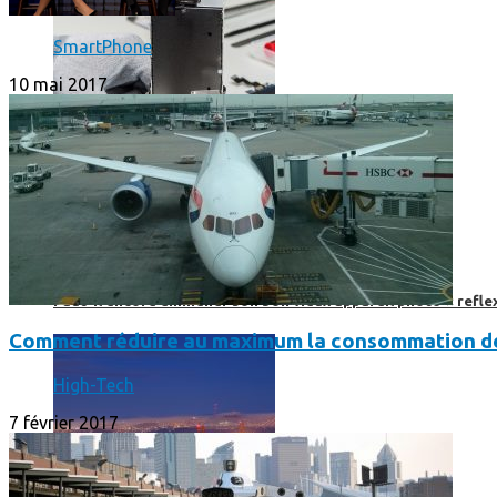
SmartPhone
10 mai 2017
Faut-il encore emmener son bon vieux appareil photo « reflex
Comment réduire au maximum la consommation de
High-Tech
7 février 2017