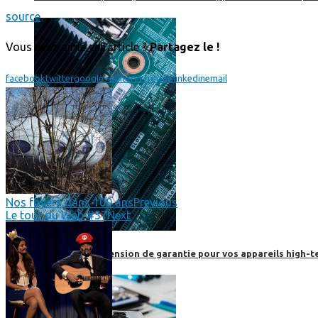
source
Vous avez aimé cet article ?
Partagez le !
facebook
twitter
google+
pinterest
reddit
linkedin
email
Nos foyers dans 100 ans
Previous
Le tour du Web #57
Next
Prendre une extension de garantie pour vos appareils high-t