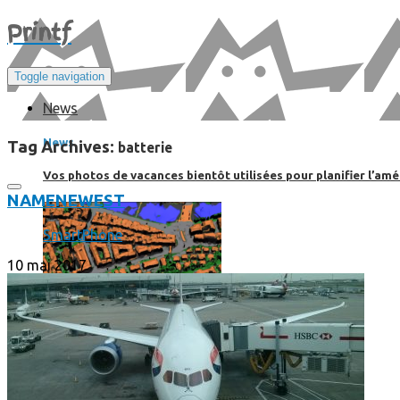
Print
f
Toggle navigation
News
News
Tag Archives:
batterie
Vos photos de vacances bientôt utilisées pour planifier l’amé
NAME
NEWEST
SmartPhone
10 mai 2017