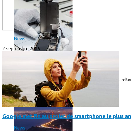
News
2 septembre 2016
Faut-il encore emmener son bon vieux appareil photo « reflex
Google met fin au projet de smartphone le plus 
News