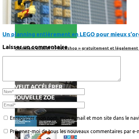
Un planning entièrement en LEGO pour mieux s’org
Laisser un commentaire
Comment utiliser « Photoshop » gratuitement et légalement 
Enregistrer mon nom, mon e-mail et mon site dans le na
Prévenez-moi de tous les nouveaux commentaires par e-m