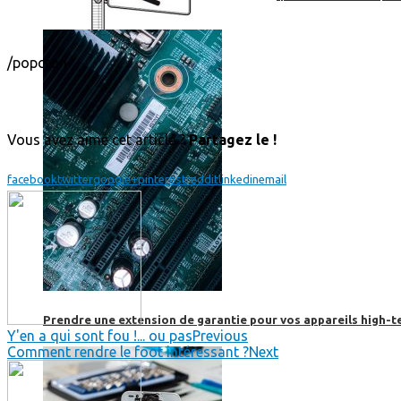
/popcron
Vous avez aimé cet article ?
Partagez le !
facebook
twitter
google+
pinterest
reddit
linkedin
email
Prendre une extension de garantie pour vos appareils high-t
Y'en a qui sont fou !... ou pas
Previous
Comment rendre le foot intéressant ?
Next