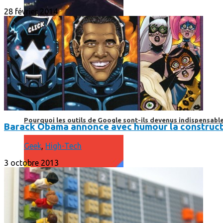
28 février 2014
Print’Minute
Print'Minute
Pourquoi les outils de Google sont-ils devenus indispensa
Barack Obama annonce avec humour la constructio
Geek
,
High-Tech
3 octobre 2013