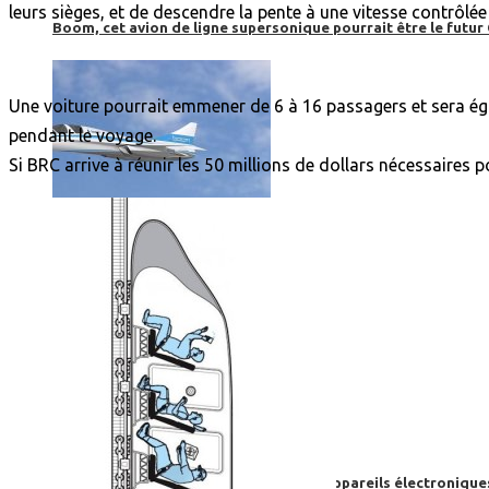
leurs sièges, et de descendre la pente à une vitesse contrôlé
Boom, cet avion de ligne supersonique pourrait être le futur
Une voiture pourrait emmener de 6 à 16 passagers et sera éga
pendant le voyage.
Si BRC arrive à réunir les 50 millions de dollars nécessaires po
High-Tech
High-Tech
Les circuits imprimés, le coeur de nos appareils électroniqu