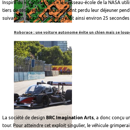
Inspiré du « Comet Vomit » le vaisseau-école de la NASA util
tiers de ses premiers passagers ont perdu leur déjeuner pend
suivant un arc parabolique, créant ainsi environ 25 secondes
Roborace : une voiture autonome évite un chien mais se loup
La société de design
BRC Imagination Arts
, a donc conçu u
tour. Pour atteindre cet exploit singulier, le véhicule grimp