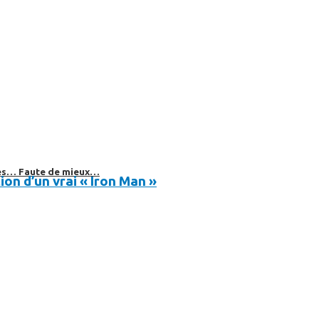
bles… Faute de mieux…
n d’un vrai « Iron Man »