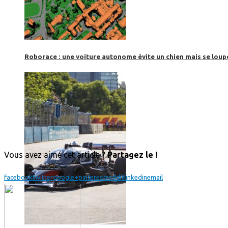
Roborace : une voiture autonome évite un chien mais se loup
Vous avez aimé cet article ?
Partagez le !
facebook
twitter
google+
pinterest
reddit
linkedin
email