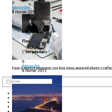
0
Répondre
8 février 2012
Flox
C’est pas faux !
0
Répondre
Faut-il encore emmener son bon vieux appareil photo « reflex
8 février 2012