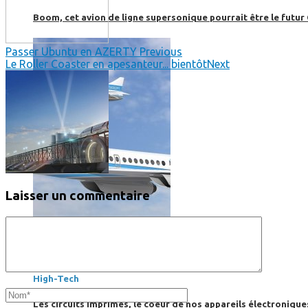
Boom, cet avion de ligne supersonique pourrait être le futur
Passer Ubuntu en AZERTY
Previous
Le Roller Coaster en apesanteur... bientôt
Next
Laisser un commentaire
High-Tech
High-Tech
Les circuits imprimés, le coeur de nos appareils électroniqu