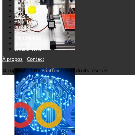
Culture
Dev
Geek
High-Tech
Insolite
News
Print'Minute
Science
SmartPhone
À propos
-
Contact
L’intelligence artificielle de Google a maintenant son propre 
© copyright 2015
Printf.eu
- Tous droits réservés