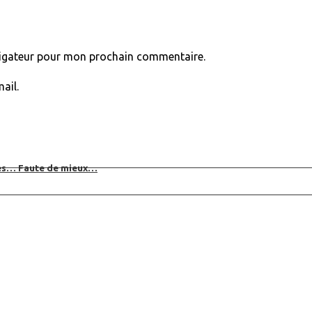
vigateur pour mon prochain commentaire.
ail.
bles… Faute de mieux…