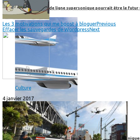
Boom, cet avion de ligne supersonique pourrait être le futur
Les 3 motivations qui me boost à bloguer
Previous
Effacer les sauvegardes de Wordpress
Next
Culture
4 janvier 2017
High-Tech
High-Tech
Les circuits imprimés, le coeur de nos appareils électroniqu