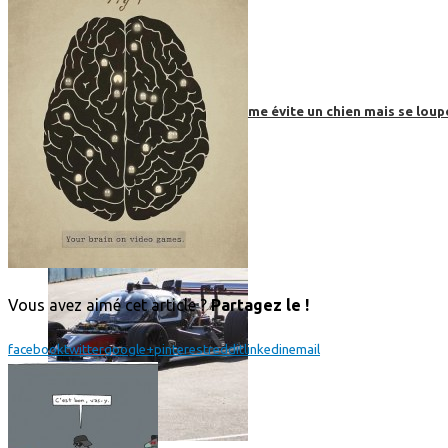
Roborace : une voiture autonome évite un chien mais se loup
Vous avez aimé cet article ?
Partagez le !
facebook
twitter
google+
pinterest
reddit
linkedin
email