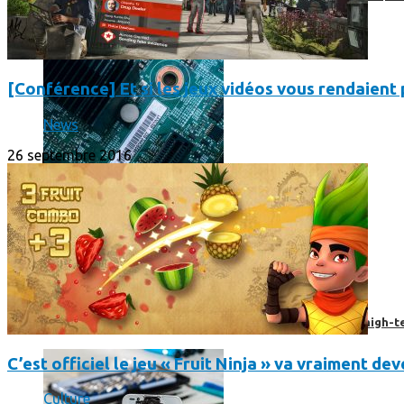
[Conférence] Et si les jeux vidéos vous rendaient p
News
26 septembre 2016
Prendre une extension de garantie pour vos appareils high-t
C’est officiel le jeu « Fruit Ninja » va vraiment d
Culture