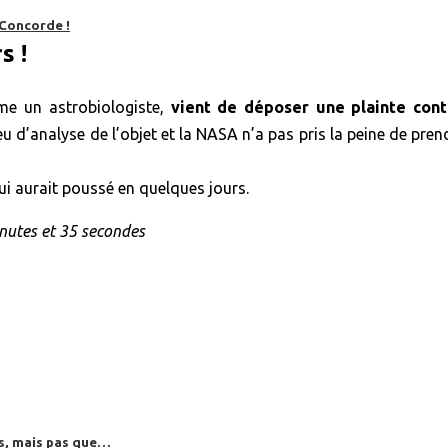
 Concorde !
s !
e un astrobiologiste,
vient de déposer une plainte con
as eu d’analyse de l’objet et la NASA n’a pas pris la peine de pr
i aurait poussé en quelques jours.
inutes et 35 secondes
es, mais pas que…