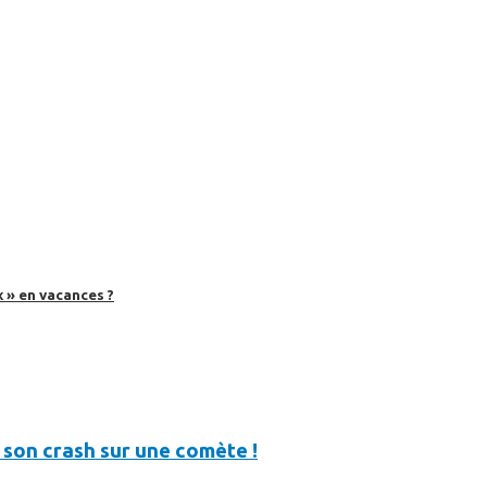
 » en vacances ?
son crash sur une comète !