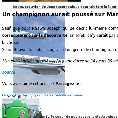
Boom, cet avion de ligne supersonique pourrait être le futur
Un champignon aurait poussé sur Mar
Sauf que pour Rhawn Joseph qui se décrit lui-même comm
correctement sur la découverte
. En effet, il n’y aurait p
la chose.
Selon Rhawn Joseph, il s’agirait d’un genre de champignon qu
*Un jour martien, appelé « sol » a une durée de 24 heurs 39 m
source
Vous avez aimé cet article ?
Partagez le !
facebook
twitter
google+
pinterest
reddit
linkedin
email
High-Tech
High-Tech
Les circuits imprimés, le coeur de nos appareils électroniqu