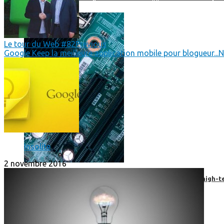
Le tour du Web #82
Previous
Google Keep la meilleure application mobile pour blogueur...
N
Insolite
2 novembre 2016
Prendre une extension de garantie pour vos appareils high-t