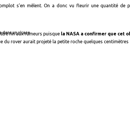
complot s’en mêlent. On a donc vu fleurir une quantité de p
e dans un virage
mettre fin aux rumeurs puisque
la NASA a confirmer que cet o
ue du rover aurait projeté la petite roche quelques centimètres 