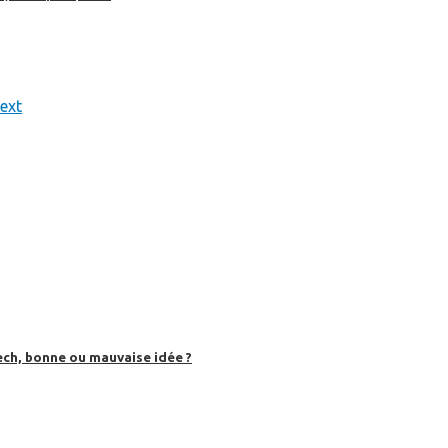
ext
ech, bonne ou mauvaise idée ?