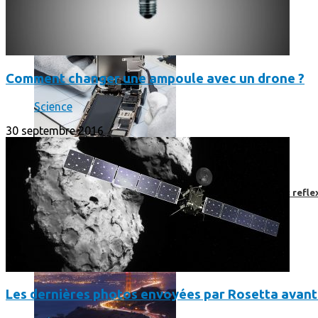
Comment changer une ampoule avec un drone ?
Science
30 septembre 2016
Faut-il encore emmener son bon vieux appareil photo « reflex
Les dernières photos envoyées par Rosetta avant 