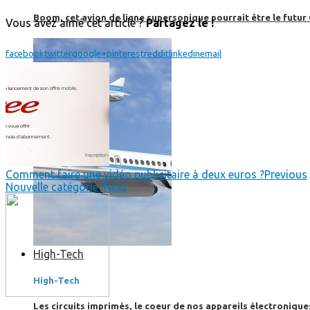
Boom, cet avion de ligne supersonique pourrait être le futur
Vous avez aimé cet article ?
Partagez le !
facebook
twitter
google+
pinterest
reddit
linkedin
email
Comment faire une vidéo publicitaire à deux euros ?
Previous
Nouvelle catégorie !
Next
High-Tech
High-Tech
Les circuits imprimés, le coeur de nos appareils électroniqu