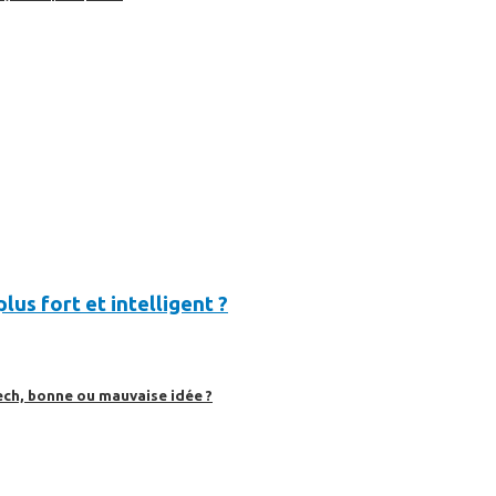
lus fort et intelligent ?
ech, bonne ou mauvaise idée ?