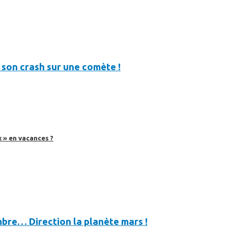
son crash sur une comète !
 » en vacances ?
bre… Direction la planète mars !