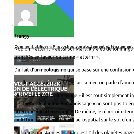
frangy
Comment utiliser « Photoshop » gratuitement et légalement 
Nop on « atterrit » aussi sur Mars. Il y a eu de lonnnngs
tranchés en faveur du terme « atterrir ».
Du fait d’un néologisme qui se base sur une confusion de
D’ailleurs lorsqu’on se pose sur la mer, on parle d’amerr
Quand au terme « alunissage » il est tout simplement inco
Les termes « alunir » et « alunissage » ne sont pas tolé
atterrir » et « atterrissage ». De même, le répertoire te
; « Action de poser un engin aérospatial sur le sol d’un 
La bonne question est : quand est t’il des planètes gaze