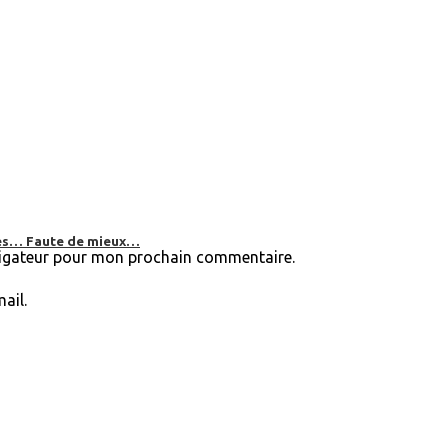
bles… Faute de mieux…
vigateur pour mon prochain commentaire.
ail.