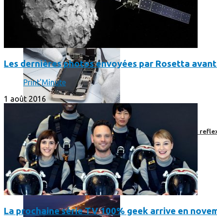
Les dernières photos envoyées par Rosetta avant 
Print'Minute
1 août 2016
Faut-il encore emmener son bon vieux appareil photo « reflex
La prochaine série TV 100% geek arrive en novem