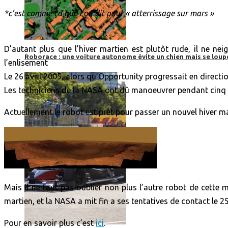
*c’est comme ça que l’on dit pour « atterrissage sur mars »
D’autant plus que l’hiver martien est plutôt rude, il ne n
Roborace : une voiture autonome évite un chien mais se loup
l’enlisement
Le 26 avril 2005, alors qu’Opportunity progressait en directio
Les techniciens de la NASA ont dû manoeuvrer pendant cinq l
Actuellement le robot est prêt pour passer un nouvel hiver m
Mais il ne faut pas oublier non plus l’autre robot de cette 
martien, et la NASA a mit fin a ses tentatives de contact le 2
Pour en savoir plus c’est
ici
.