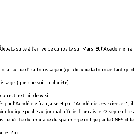
?
 débats suite à l’arrivé de curiosity sur Mars. Et l’Académie f
 la racine d' »atterrissage » (qui désigne la terre en tant qu’é
issage. (quelque soit la planète)
rrect, extrait de wiki :
rés par l’Académie française et par l’Académie des sciences1, il
rminologique publié au journal officiel français le 22 septembre 
astre. »2. Le dictionnaire de spatiologie rédigé par le CNES et l
uses ? :p