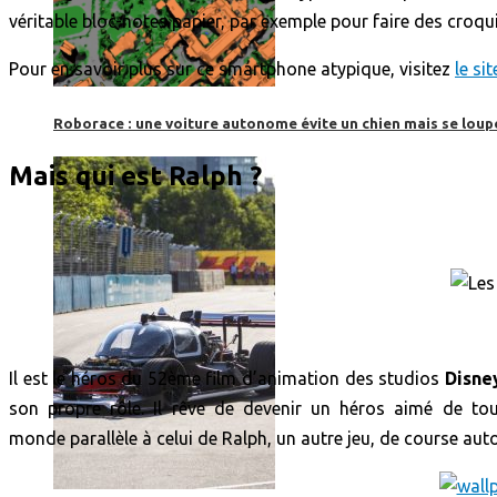
véritable bloc-notes papier, par exemple pour faire des croquis 
Pour en savoir plus sur ce smartphone atypique, visitez
le sit
Roborace : une voiture autonome évite un chien mais se loup
Mais qui est Ralph ?
Il est le héros du 52ème film d’animation des studios
Disne
son propre rôle. Il rêve de devenir un héros aimé de to
monde parallèle à celui de Ralph, un autre jeu, de course autom