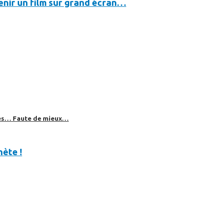
evenir un film sur grand écran…
bles… Faute de mieux…
nète !