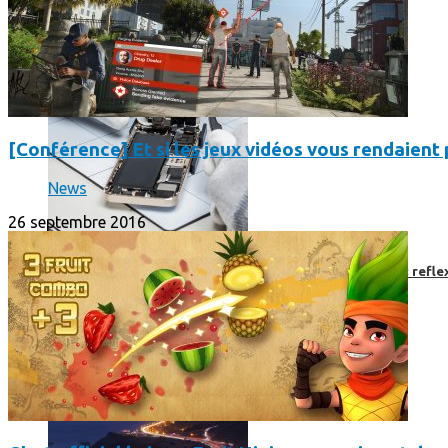
[Conférence] Et si les jeux vidéos vous rendaient p
News
26 septembre 2016
Faut-il encore emmener son bon vieux appareil photo « reflex