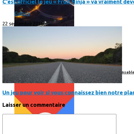
C’est officiel le jeu « Fruit Ninja » va vraiment d
Culture
22 septembre 2016
Print’Minute
Print'Minute
Pourquoi les outils de Google sont-ils devenus indispensa
Un jeu pour voir si vous connaissez bien notre pla
Laisser un commentaire