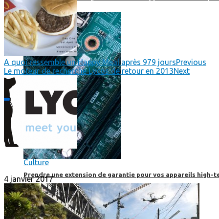
A quoi ressemble un Happy Meal après 979 jours
Previous
Le moteur de recherche Lycos de retour en 2013
Next
Culture
Prendre une extension de garantie pour vos appareils high-t
4 janvier 2017