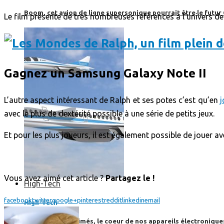
Boom, cet avion de ligne supersonique pourrait être le futur
Le film présente de très nombreuses références à l’univers d
Gagnez un Samsung Galaxy Note II
L’autre aspect intéressant de Ralph et ses potes c’est qu’en
j
avec le plus de dextérité possible à une série de petits jeux.
Et pour les plus joueurs, il est également possible de jouer a
Vous avez aimé cet article ?
Partagez le !
High-Tech
facebook
twitter
google+
pinterest
reddit
linkedin
email
High-Tech
Les circuits imprimés, le coeur de nos appareils électroniqu