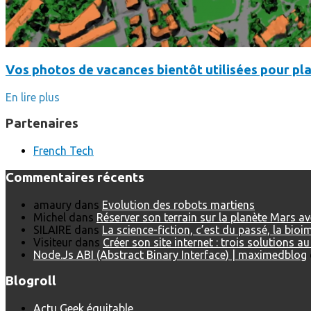
Vos photos de vacances bientôt utilisées pour pla
En lire plus
Partenaires
French Tech
Commentaires récents
amaury
dans
Evolution des robots martiens
Michel
dans
Réserver son terrain sur la planète Mars a
SILAIRE
dans
La science-fiction, c’est du passé, la bio
Visiteur
dans
Créer son site internet : trois solutions a
Node.Js ABI (Abstract Binary Interface) | maximedblog
Blogroll
Actu Geek équitable