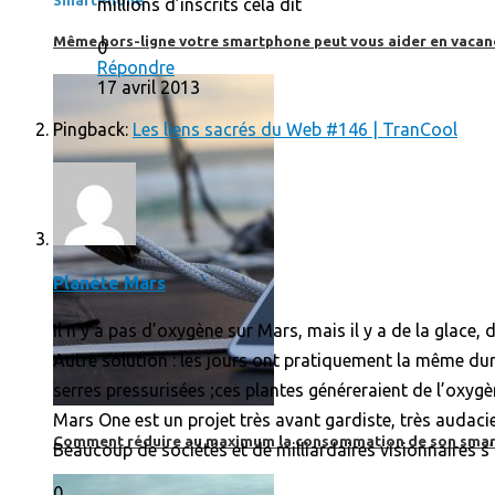
SmartPhone
millions d’inscrits cela dit
Même hors-ligne votre smartphone peut vous aider en vacanc
0
Répondre
17 avril 2013
Pingback:
Les liens sacrés du Web #146 | TranCool
Planète Mars
Il n’y a pas d’oxygène sur Mars, mais il y a de la glace, 
Autre solution : les jours ont pratiquement la même dur
serres pressurisées ;ces plantes généreraient de l’oxygè
Mars One est un projet très avant gardiste, très audacieu
Comment réduire au maximum la consommation de son smar
Beaucoup de sociétés et de milliardaires visionnaires s
0