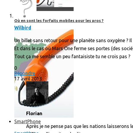
Où en sont les forfaits mobiles pour les pros ?
Wilbird
Un billet sans retour pour une planète sans oxygène ? Il
Et dans le cas où Mars One ferme ses portes (des sociétés
Tout ça me semble un peu fantaisiste tu ne crois pas ?
0
Répondre
17 avril 2013
Florian
SmartPhone
Après je ne pense pas que les nations laisserons l