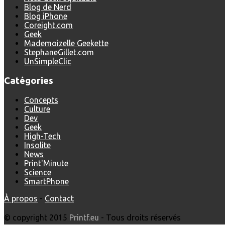
Blog de Nerd
Blog iPhone
Coreight.com
Geek
Mademoizelle Geekette
StephaneGillet.com
UnSimpleClic
Catégories
Concepts
Culture
Dev
Geek
High-Tech
Insolite
News
Print'Minute
Science
SmartPhone
À propos
-
Contact
© copyright 2015
Printf.eu
- Tous droits réservés