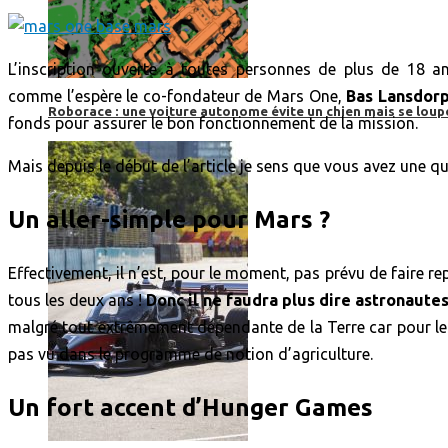
L’inscription ouverte à toutes personnes de plus de 18 a
comme l’espère le co-fondateur de Mars One,
Bas Lansdor
Roborace : une voiture autonome évite un chien mais se loup
fonds pour assurer le bon fonctionnement de la mission.
Mais depuis le début de l’article je sens que vous avez une 
Un aller-simple pour Mars ?
Effectivement, il n’est, pour le moment, pas prévu de faire r
tous les deux ans !
Donc il ne faudra plus dire astronaute
malgré tout extrêmement dépendante de la Terre car pour le 
pas vu dans le programme de notion d’agriculture.
Un fort accent d’Hunger Games