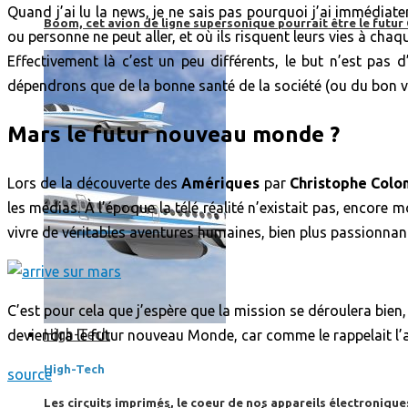
Quand j’ai lu la news, je ne sais pas pourquoi j’ai immédia
Boom, cet avion de ligne supersonique pourrait être le futur
ou personne ne peut aller, et où ils risquent leurs vies à chaq
Effectivement là c’est un peu différents, le but n’est pas
dépendrons que de la bonne santé de la société (ou du bon v
Mars le futur nouveau monde ?
Lors de la découverte des
Amériques
par
Christophe Col
les médias. À l’époque la télé réalité n’existait pas, encore
vivre de véritables aventures humaines, bien plus passionnan
C’est pour cela que j’espère que la mission se déroulera bie
High-Tech
deviendra le futur nouveau Monde, car comme le rappelait l’
High-Tech
source
Les circuits imprimés, le coeur de nos appareils électroniqu