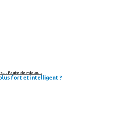
bles… Faute de mieux…
lus fort et intelligent ?