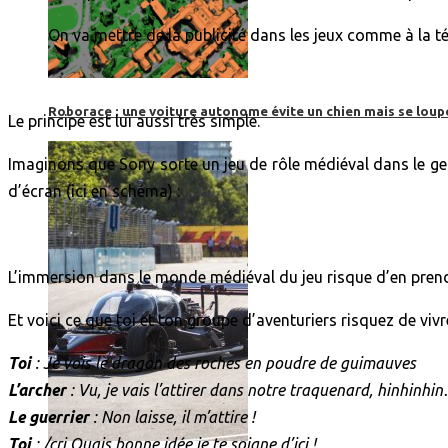
On va mettre de la publicité dans les jeux comme à la tél
Roborace : une voiture autonome évite un chien mais se loup
Le principe est lui aussi très simple.
Imaginons que Sony sorte un jeu de rôle médiéval dans le gen
d’écran (ici en schéma) :
L’immersion dans le monde médiéval du jeu risque d’en pre
Et voici ce que toi et ton groupe d’aventuriers risquez de vivre
Toi
: Je vois le dragon des roches en poudre de guimauves
L’archer
: Vu, je vais l’attirer dans notre traquenard, hinhinhi
Le guerrier
: Non laisse, il m’attire !
Toi
: /cri Ouais bonne idée je te soigne d’ici !