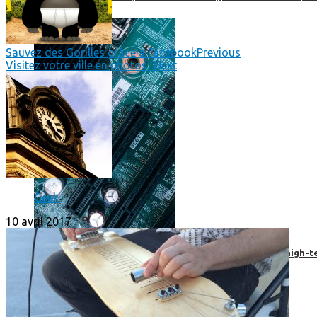
Sauvez des Gorilles grâce à Facebook
Previous
Visitez votre ville en photos...
Next
Geek
10 avril 2017
Prendre une extension de garantie pour vos appareils high-t