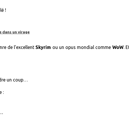
é !
e dans un virage
re de l’excellent
Skyrim
ou un opus mondial comme
WoW
. 
ndre un coup…
 :
n…