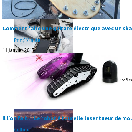
Comment faire une guitare électrique avec un sk
Print'Minute
11 janvier 2017
Faut-il encore emmener son bon vieux appareil photo « reflex
Il l’on fait… Le robot à tourelle laser tueur de m
Culture