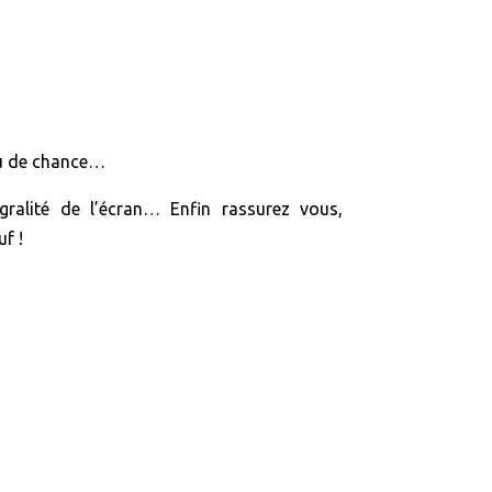
eu de chance…
ralité de l’écran… Enfin rassurez vous,
f !