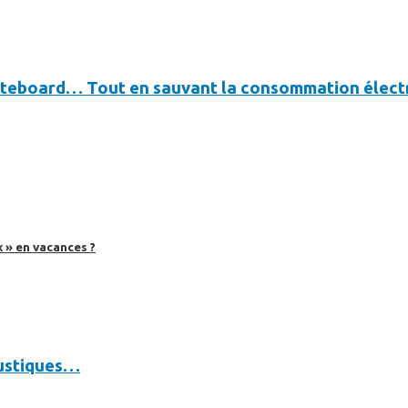
ateboard… Tout en sauvant la consommation électr
 » en vacances ?
oustiques…