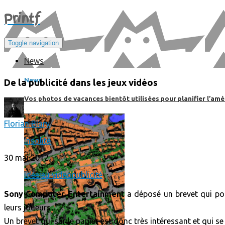
Print
f
Toggle navigation
News
News
De la publicité dans les jeux vidéos
Vos photos de vacances bientôt utilisées pour planifier l’amé
Florian Blary
Insolite
30 mai 2012
idée
jeu video
publicité
Sony Computer Entertainment
a déposé un brevet qui pou
leurs joueurs…
Un brevet qui sur le papier est donc très intéressant et qui 