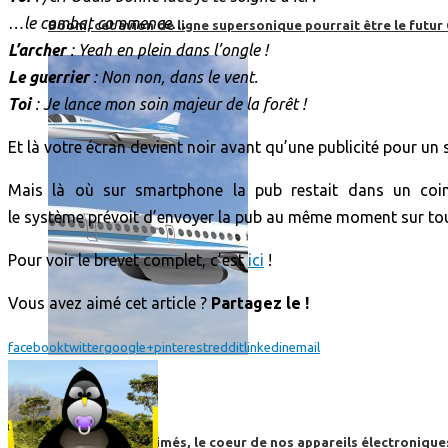
…le combat commence…
Boom, cet avion de ligne supersonique pourrait être le futur
L’archer
: Yeah en plein dans l’ongle !
Le guerrier
: Non non, dans le vent.
Toi
: Je lance mon soin majeur de la forêt !
Et là votre écran devient noir avant qu’une publicité pour
Mais là où sur smartphone la pub restait dans un coin 
le système prévoit d’envoyer la pub au même moment sur tout 
Pour voir le brevet complet, c’est
ici
!
Vous avez aimé cet article ?
Partagez le !
facebook
twitter
google+
pinterest
reddit
linkedin
email
High-Tech
High-Tech
Les circuits imprimés, le coeur de nos appareils électroniqu