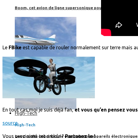
Boom, cet avion de ligne supersonique pourrait être le futur
Le
FBike
est capable de rouler normalement sur terre mais aus
En tout cas moi je suis déjà fan,
et vous qu’en pensez vous
High-Tech
source
High-Tech
Vous avez aimé cet article ?
Partagez le !
Les circuits imprimés, le coeur de nos appareils électroniqu