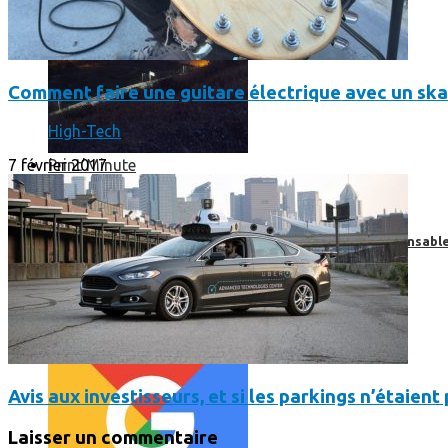
Comment faire une guitare électrique avec un sk
High-Tech
7 février 2017
Print’Minute
Print'Minute
Pourquoi les outils de Google sont-ils devenus indispensa
Avis aux investisseurs, et si les parkings n’étaien
Laisser un commentaire