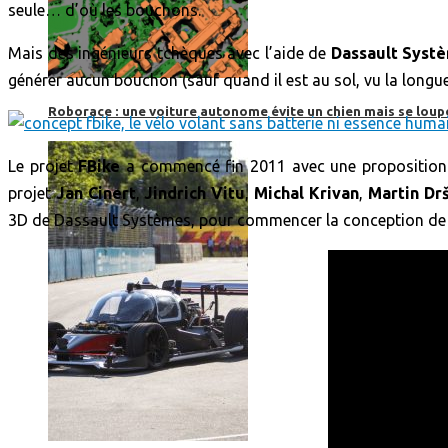
seule… d’où les bouchons.
Mais des ingénieurs tchèques avec l’aide de
Dassault Syst
générer aucun bouchon (sauf quand il est au sol, vu la longueu
Roborace : une voiture autonome évite un chien mais se loup
Le projet
FBike
a commencé fin 2011 avec une proposition 
projet
Jan Cinert
,
Jindrich Vitu
,
Michal Krivan
,
Martin Drš
3D de Dassault Systèmes, pour commencer la conception de l