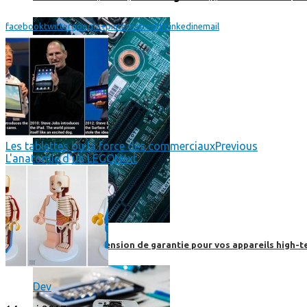
facebook
twitter
google+
pinterest
reddit
linkedin
email
Les tablettes ou la force des commerciaux
Previous
L'anatomie d'un LEGO
Next
Prendre une extension de garantie pour vos appareils high-t
Dev