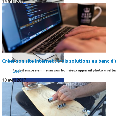
14 mai 2017
Créer son site internet : trois solutions au banc d’
Faut-il encore emmener son bon vieux appareil photo « reflex
Geek
10 avril 2017