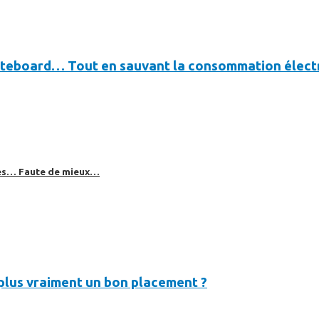
ateboard… Tout en sauvant la consommation électr
bles… Faute de mieux…
t plus vraiment un bon placement ?