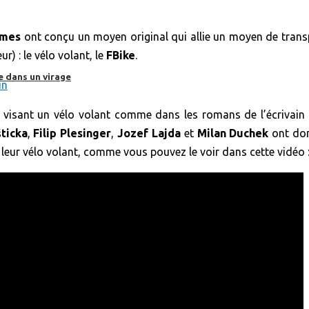
èmes
ont conçu un moyen original qui allie un moyen de transp
r) : le vélo volant, le
FBike
.
e dans un virage
visant un vélo volant comme dans les romans de l’écrivain
ticka
,
Filip Plesinger
,
Jozef Lajda
et
Milan Duchek
ont don
eur vélo volant, comme vous pouvez le voir dans cette vidéo 