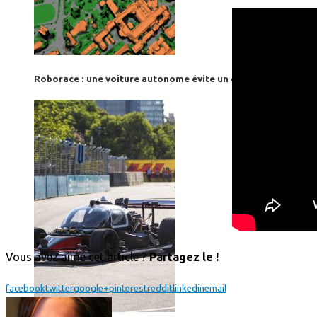
Roborace : une voiture autonome évite un chien mais se loup
Vous avez aimé cet article ?
Partagez le !
facebook
twitter
google+
pinterest
reddit
linkedin
email