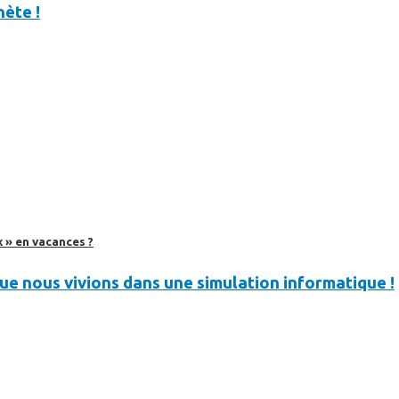
nète !
 » en vacances ?
 que nous vivions dans une simulation informatique !