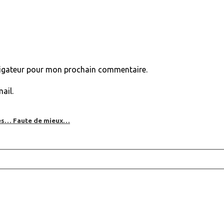
vigateur pour mon prochain commentaire.
ail.
bles… Faute de mieux…