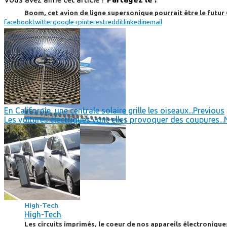
Boom, cet avion de ligne supersonique pourrait être le futur
facebook
twitter
google+
pinterest
reddit
linkedin
email
En Californie, une centrale solaire grille les oiseaux...
Previous
Les voitures électriques vont-elles provoquer des coupures...
High-Tech
High-Tech
High-Tech
Les circuits imprimés, le coeur de nos appareils électroniqu