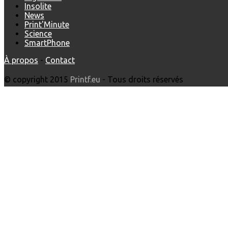
Insolite
News
Print'Minute
Science
SmartPhone
À propos
-
Contact
© copyright 2015
Printf.eu
- Tous droits réservés