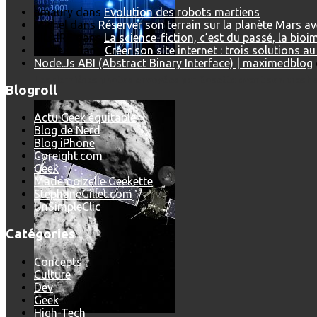
amaury
dans
Evolution des robots martiens
Michel
dans
Réserver son terrain sur la planète Mars a
SILAIRE
dans
La science-fiction, c’est du passé, la bio
Visiteur
dans
Créer son site internet : trois solutions a
Node.Js ABI (Abstract Binary Interface) | maximedblog
Les dernières photos envoyées par Rosetta avant son crash 
Blogroll
Actu Geek équitable
Blog de Nerd
Blog iPhone
Coreight.com
Geek
Mademoizelle Geekette
StephaneGillet.com
UnSimpleClic
Catégories
Concepts
Culture
Dev
Geek
High-Tech