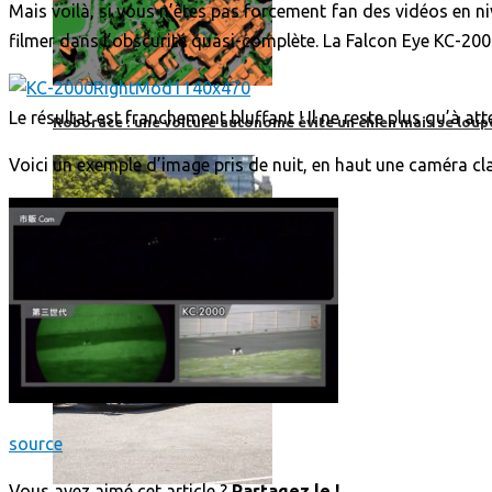
Mais voilà, si vous n’êtes pas forcement fan des vidéos en 
filmer dans l’obscurité quasi-complète. La Falcon Eye KC-200
Le résultat est franchement bluffant ! Il ne reste plus qu’à a
Roborace : une voiture autonome évite un chien mais se loup
Voici un exemple d’image pris de nuit, en haut une caméra cl
source
Vous avez aimé cet article ?
Partagez le !