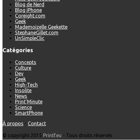
Blog de Nerd
Blog iPhone
Coreight.com
Geek
Mademoizelle Geekette
StephaneGillet.com
UnSimpleClic
Catégories
Concepts
Culture
Dev
Geek
High-Tech
Insolite
News
Print'Minute
Science
SmartPhone
À propos
-
Contact
© copyright 2015
Printf.eu
- Tous droits réservés