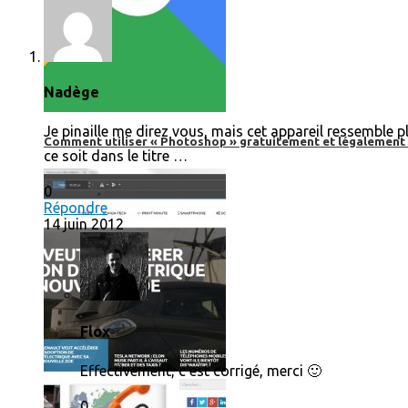
Nadège
Je pinaille me direz vous, mais cet appareil ressemble
Comment utiliser « Photoshop » gratuitement et légalement 
ce soit dans le titre …
0
Répondre
14 juin 2012
Flox
Effectivement, c’est corrigé, merci 🙂
0