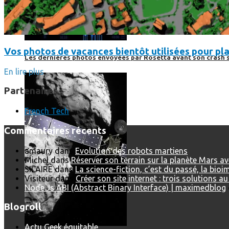
Vos photos de vacances bientôt utilisées pour pla
Les dernières photos envoyées par Rosetta avant son crash 
En lire plus
Partenaires
French Tech
Commentaires récents
amaury
dans
Evolution des robots martiens
Michel
dans
Réserver son terrain sur la planète Mars a
SILAIRE
dans
La science-fiction, c’est du passé, la bio
Visiteur
dans
Créer son site internet : trois solutions a
Node.Js ABI (Abstract Binary Interface) | maximedblog
Blogroll
Actu Geek équitable