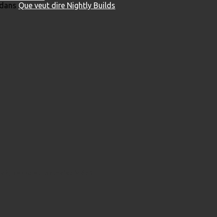
dans
Que veut dire Nightly Builds
ech, bonne ou mauvaise idée ?