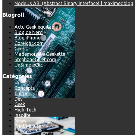
Node.Js ABI (Abstract Binary Interface) | maximedblog
Blogroll
Actu Geek équitable
Blog de Nerd
Blog iPhone
Coreight.com
Geek
Mademoizelle Geekette
StephaneGillet.com
UnSimpleClic
Catégories
Concepts
Culture
Dev
Geek
Prendre une extension de garantie pour vos appareils high-t
High-Tech
Insolite
News
Print'Minute
Science