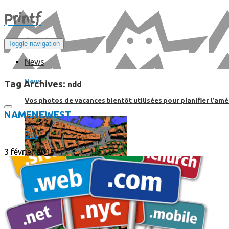
Print
f
Toggle navigation
News
News
Tag Archives:
ndd
Vos photos de vacances bientôt utilisées pour planifier l’amé
NAME
NEWEST
Dev
3 février 2016