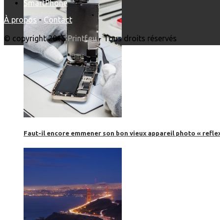
SmartPhone
À propos
-
Contact
© copyright 2015
Printf.eu
- Tous droits réservés
Faut-il encore emmener son bon vieux appareil photo « reflex