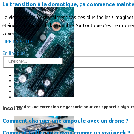
La transition à la domotique, ça commence maint
La vie moderne n’est vraiment pas des plus faciles ! Imaginez
éteindre la lumière de la chambre. Surtout que c’est le momen
voyez
LIRE LA SUITE
En lire plus
Prendre une extension de garantie pour vos appareils high-t
Insolite
Comment changer une ampoule avec un drone ?
Comment tailler un crayon comme un vrai geek ?