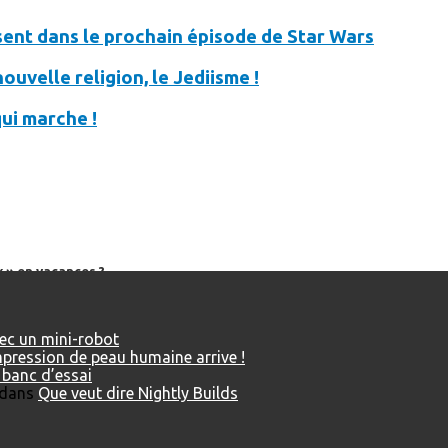
ésent dans le prochain épisode de Star Wars
ouvelle religion, le Jediisme !
qui marche !
 » en vacances ?
vec un mini-robot
impression de peau humaine arrive !
u banc d’essai
dans
Que veut dire Nightly Builds