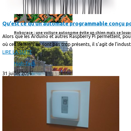
Qu’est ce qu’un automate programmable conçu pour
Roborace : une voiture autonome évite un chien mais se loup
Alors que les Arduino et autres Raspberry Pi permettent, pou
où ces derniers ne sont pas trop présents, il s’agit de l’indu
LIRE LA SUITE
High-Tech
31 juillet 2016