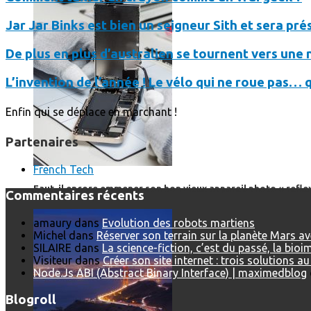
Jar Jar Binks est bien un seigneur Sith et sera pr
De plus en plus d’australien se tournent vers une n
L’invention de l’année ! Le vélo qui ne roue pas… 
Enfin qui se déplace en marchant !
Partenaires
French Tech
Faut-il encore emmener son bon vieux appareil photo « reflex
Commentaires récents
amaury
dans
Evolution des robots martiens
Michel
dans
Réserver son terrain sur la planète Mars a
SILAIRE
dans
La science-fiction, c’est du passé, la bio
Visiteur
dans
Créer son site internet : trois solutions a
Node.Js ABI (Abstract Binary Interface) | maximedblog
Blogroll