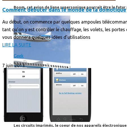
Boom, cet avion de ligne supersonique pourrait être le futur
Comment débuter dans le monde de la domotique
Au début, on commence par quelques ampoules télécommand
tant qu’on y est contrôler le chauffage, les volets, les po
vous donnera quelques idées d’utilisations
LIRE LA SUITE
Geek
7 juin 2013
High-Tech
High-Tech
Les circuits imprimés, le coeur de nos appareils électroniqu