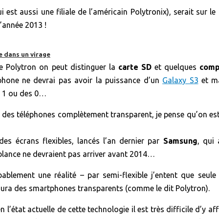
i est aussi une filiale de l’américain Polytronix), serait sur 
l’année 2013 !
e dans un virage
e Polytron on peut distinguer la
carte SD
et quelques
comp
tphone ne devrai pas avoir la puissance d’un
Galaxy S3
et ma
s 1 ou des 0…
ir des téléphones complètement transparent, je pense qu’on est
 des écrans flexibles, lancés l’an dernier par
Samsung
, qui
lance ne devraient pas arriver avant 2014…
blement une réalité – par semi-flexible j’entent que seule u
aura des smartphones transparents (comme le dit Polytron).
l’état actuelle de cette technologie il est très difficile d’y a