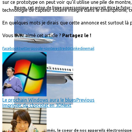
sur ce prototype on peut voir qu’il utilise une pile de montr
Boom, cet avion de ligne supersonique pourrait être le futur
technologie de capteur solaire intégré dans le smartphone, c
En quelques mots je dirais que cette annonce est surtout là pou
Vous avez aimé cet article ?
Partagez le !
facebook
twitter
google+
pinterest
reddit
linkedin
email
Le prochain Windows aura le blues
Previous
Imprimer du chocolat en 3D
Next
High-Tech
High-Tech
Les circuits imprimés, le coeur de nos appareils électroniqu