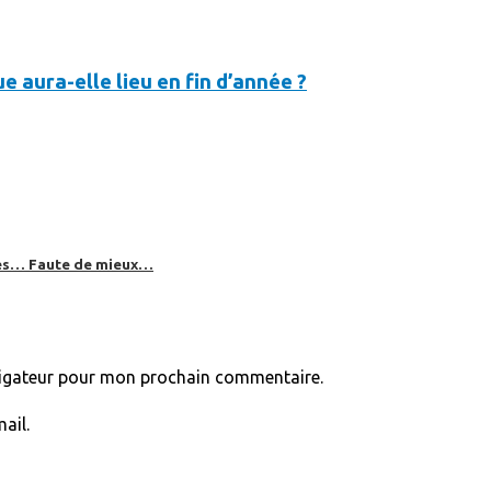
 aura-elle lieu en fin d’année ?
bles… Faute de mieux…
vigateur pour mon prochain commentaire.
ail.