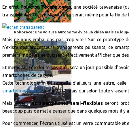
En effet
Polytron Technologies
, une société taïwanaise (qu
transparent et d’après Sam Yu ce serait même pour la fin de 
Roborace : une voiture autonome évite un chien mais se loup
Mais ne nous emballons pas trop vite ! Sur ce prototype d
n’existe des processeurs transparents puissants, ce smar
premiers modèles ne puissent effectivement afficher que de
Et même si je ne doute pas qu’il sera un jour possible d’avo
smartphones de ce type.
Cette technologie m’en rappelle d’ailleurs une autre, celle
smartphone flexible
pour 2012 mais qui selon toute vraisemb
Mais autant
les smartphones semi-flexibles
seront proba
beaucoup plus de mal a penser que dans quelques mois il y 
Pour commencer, l’écran utilisé est un verre commutable et en 