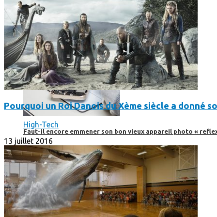
Pourquoi un Roi Danois du Xème siècle a donné s
High-Tech
Faut-il encore emmener son bon vieux appareil photo « reflex
13 juillet 2016