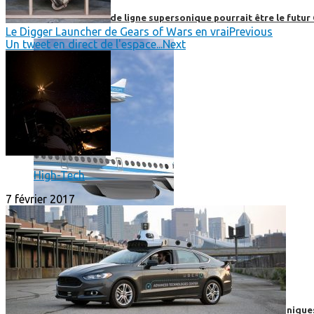
Boom, cet avion de ligne supersonique pourrait être le futur
Le Digger Launcher de Gears of Wars en vrai
Previous
Un tweet en direct de l'espace...
Next
High-Tech
7 février 2017
High-Tech
High-Tech
Les circuits imprimés, le coeur de nos appareils électroniqu