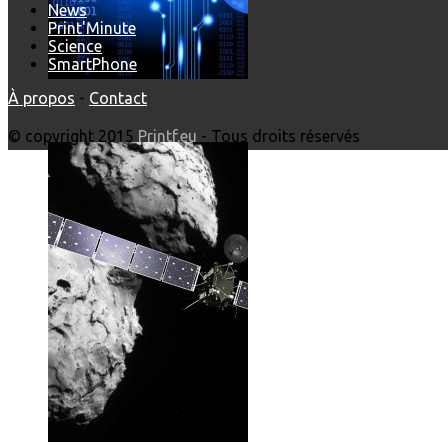
News
Print'Minute
Science
SmartPhone
À propos
-
Contact
Les dernières photos envoyées par Rosetta avant son crash 
© copyright 2015
Printf.eu
- Tous droits réservés