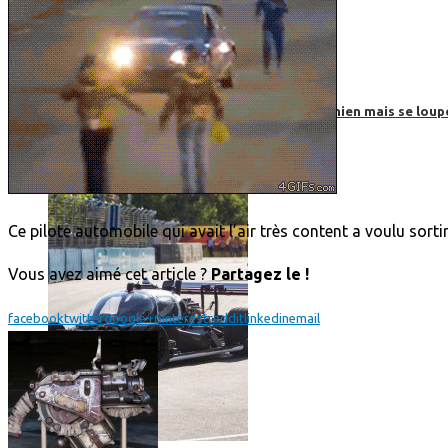
Roborace : une voiture autonome évite un chien mais se loup
Ce pilote automobile qui avait l’air très content a voulu so
Vous avez aimé cet article ?
Partagez le !
facebook
twitter
google+
pinterest
reddit
linkedin
email