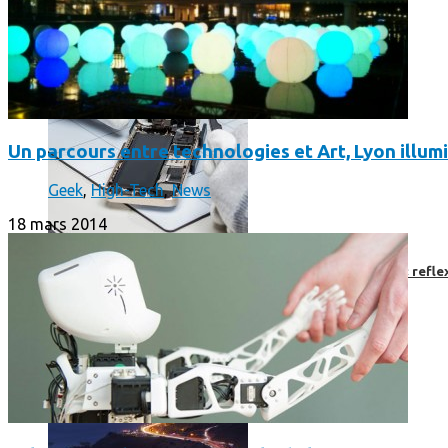
Un parcours entre technologies et Art, Lyon illumi
Geek
,
High-Tech
,
News
18 mars 2014
Faut-il encore emmener son bon vieux appareil photo « reflex