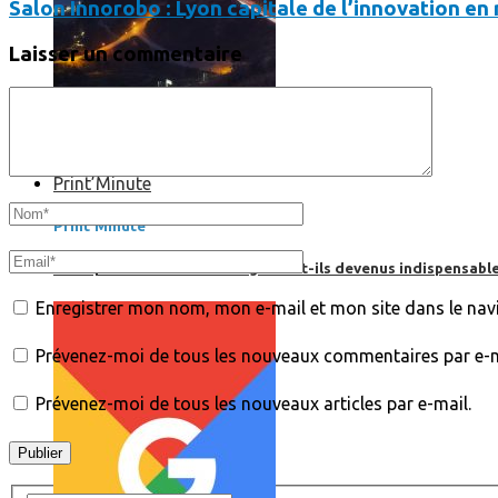
Salon Innorobo : Lyon capitale de l’innovation en
Laisser un commentaire
Print’Minute
Print'Minute
Pourquoi les outils de Google sont-ils devenus indispensa
Enregistrer mon nom, mon e-mail et mon site dans le na
Prévenez-moi de tous les nouveaux commentaires par e-m
Prévenez-moi de tous les nouveaux articles par e-mail.