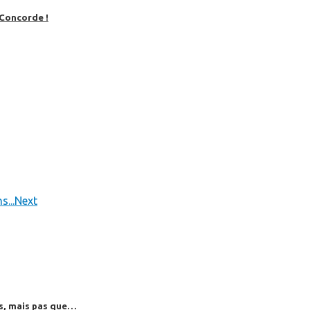
 Concorde !
...
Next
es, mais pas que…