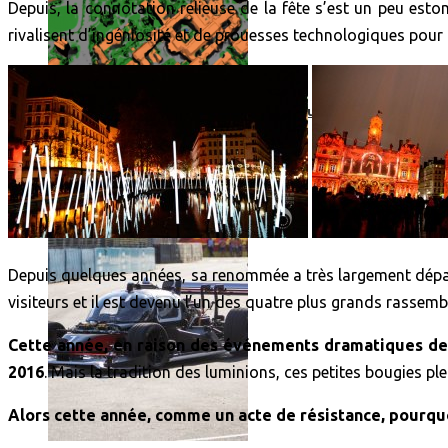
Depuis, la connotation relieuse de la fête s’est un peu estom
rivalisent d’ingéniosité et de prouesses technologiques pou
Roborace : une voiture autonome évite un chien mais se loup
Depuis quelques années, sa renommée a très largement dépassé 
visiteurs et il est devenu l’un des quatre plus grands rassem
Cette année, en raison des événements dramatiques de 
2016
. Mais la tradition des luminions, ces petites bougies pl
Alors cette année, comme un acte de résistance, pourquo