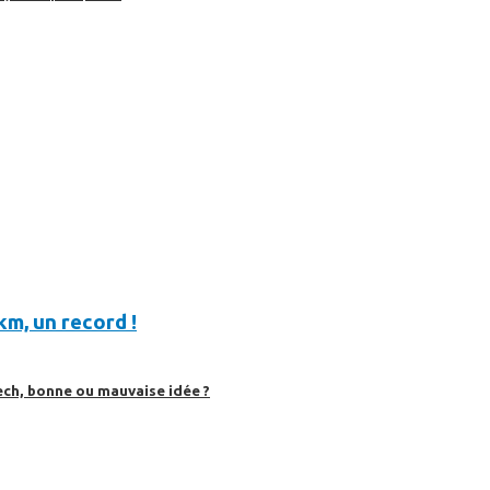
km, un record !
ech, bonne ou mauvaise idée ?