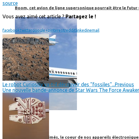
source
Boom, cet avion de ligne supersonique pourrait être le futur
Vous avez aimé cet article ?
Partagez le !
facebook
twitter
google+
pinterest
reddit
linkedin
email
Le robot Curiosity va-t-il découvrir des "fossiles"...
Previous
Une nouvelle bande-annonce de Star Wars The Force Awakens
High-Tech
High-Tech
Les circuits imprimés, le coeur de nos appareils électroniqu