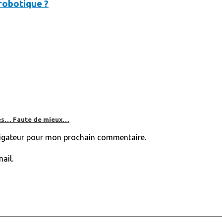
 robotique ?
bles… Faute de mieux…
vigateur pour mon prochain commentaire.
ail.