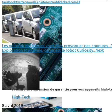
facebook
twitter
google+
pinterest
reddit
linkedin
email
Les voitures électriques vont-elles provoquer des coupures...
Exploration Martienne, où en est le robot Curiosity...
Next
Prendre une extension de garantie pour vos appareils high-t
High-Tech
8 avril 2019