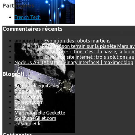
Partenaires
French Tech
Commentaires récents
Les dernières photos envoyées par Rosetta avant son crash 
amaury
dans
Evolution des robots martiens
Michel
dans
Réserver son terrain sur la planète Mars a
SILAIRE
dans
La science-fiction, c’est du passé, la bio
Visiteur
dans
Créer son site internet : trois solutions a
Node.Js ABI (Abstract Binary Interface) | maximedblog
Blogroll
Actu Geek équitable
Blog de Nerd
Blog iPhone
Coreight.com
Geek
Mademoizelle Geekette
StephaneGillet.com
UnSimpleClic