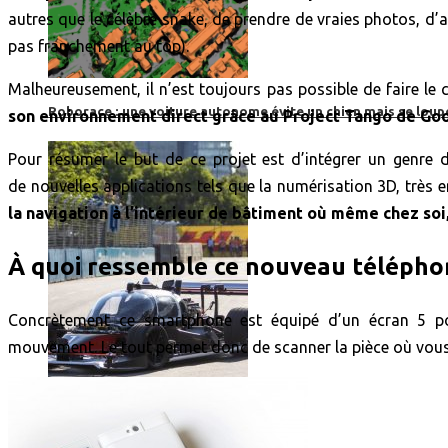
autres que le célèbre snake, de prendre de vraies photos, d’a
pas franchement au top).
Malheureusement, il n’est toujours pas possible de faire le
Roborace : une voiture autonome évite un chien mais se loup
son environnement direct grâce au Project Tango de Go
Pour résumer le but de ce projet est d’intégrer un genre 
de nouvelles applications tels que la numérisation 3D, très
la navigation à l’intérieur de bâtiment où même chez soi
À quoi ressemble ce nouveau télépho
Concrètement ce smartphone est équipé d’un écran 5 po
mouvement. Le tout permet donc de scanner la pièce où vous 