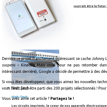
Boom, cet avion de ligne supersonique pourrait être le futur
Derrière ce projet franchement intéressant se cache Johnny Le
suspens
– Kinect ! Mais voilà pour ne pas retomber dans
intéressant derrière), Google a décidé de permettre à des dév
Si vous êtes développeur, que vous aimez les nouvelles tech
High-Tech
vous ferez peut-être parti des 200 projets sélectionnés ! Pour
High-Tech
Vous avez aimé cet article ?
Partagez le !
Les circuits imprimés, le coeur de nos appareils électroniqu