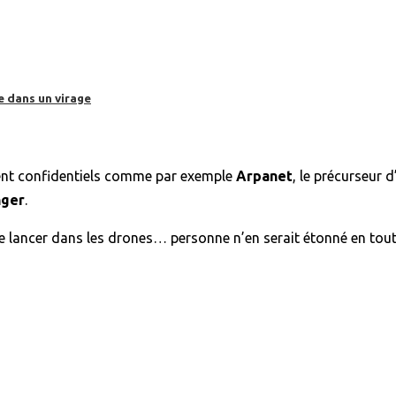
e dans un virage
vent confidentiels comme par exemple
Arpanet
, le précurseur 
ger
.
e se lancer dans les drones… personne n’en serait étonné en tout