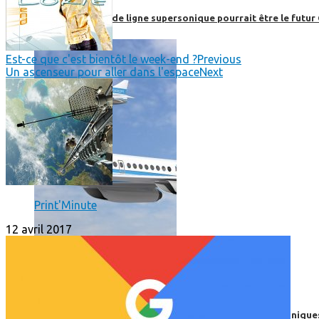
Boom, cet avion de ligne supersonique pourrait être le futur
Est-ce que c'est bientôt le week-end ?
Previous
Un ascenseur pour aller dans l'espace
Next
Print'Minute
12 avril 2017
High-Tech
High-Tech
Les circuits imprimés, le coeur de nos appareils électroniqu