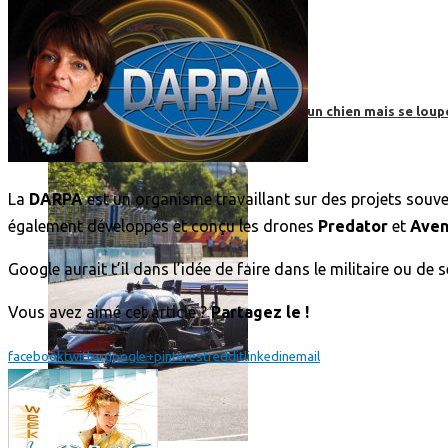
Roborace : une voiture autonome évite un chien mais se loup
La
DARPA
est un organisme travaillant sur des projets sou
également développés et conçu les drones
Predator
et
Aven
Google aurait t’il dans l’idée de faire dans le militaire ou d
Vous avez aimé cet article ?
Partagez le !
facebook
twitter
google+
pinterest
reddit
linkedin
email