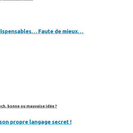
indispensables… Faute de mieux…
ech, bonne ou mauvaise idée ?
 son propre langage secret !