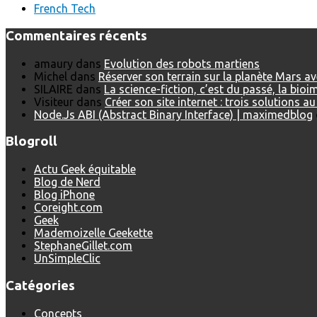
French Tech
Commentaires récents
amaury
dans
Evolution des robots martiens
Michel
dans
Réserver son terrain sur la planète Mars a
SILAIRE
dans
La science-fiction, c’est du passé, la bio
Visiteur
dans
Créer son site internet : trois solutions a
Node.Js ABI (Abstract Binary Interface) | maximedblog
Blogroll
Actu Geek équitable
Blog de Nerd
Blog iPhone
Coreight.com
Geek
Mademoizelle Geekette
StephaneGillet.com
UnSimpleClic
Catégories
Concepts