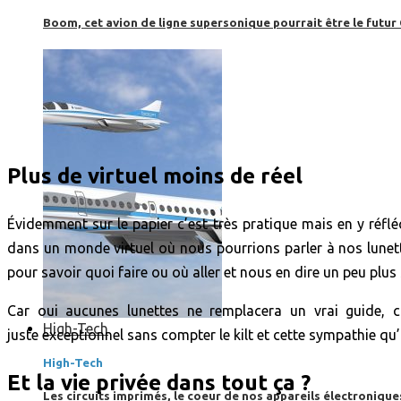
Boom, cet avion de ligne supersonique pourrait être le futur
Plus de virtuel moins de réel
Évidemment sur le papier c’est très pratique mais en y réfl
dans un monde virtuel où nous pourrions parler à nos lunette
pour savoir quoi faire ou où aller et nous en dire un peu plus 
Car oui aucunes lunettes ne remplacera un vrai guide, c
High-Tech
juste exceptionnel sans compter le kilt et cette sympathie qu’o
High-Tech
Et la vie privée dans tout ça ?
Les circuits imprimés, le coeur de nos appareils électroniqu