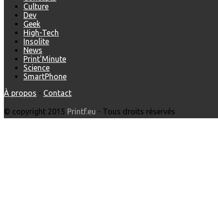
Culture
Dev
Geek
High-Tech
Insolite
News
Print'Minute
Science
SmartPhone
À propos
-
Contact
© copyright 2015
Printf.eu
- Tous droits réservés