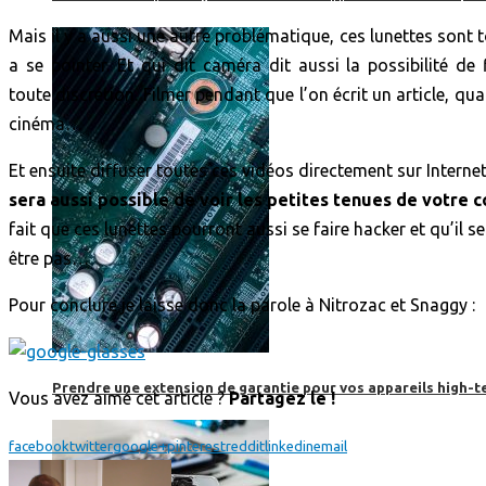
Mais il y a aussi une autre problématique, ces lunettes sont
a se pointer. Et qui dit caméra dit aussi la possibilité de
toute discrétion. Filmer pendant que l’on écrit un article, q
cinéma…
Et ensuite diffuser toutes ces vidéos directement sur Internet
sera aussi possible de voir les petites tenues de votre c
fait que ces lunettes pourront aussi se faire hacker et qu’il
être pas…
Pour conclure je laisse donc la parole à Nitrozac et Snaggy :
Prendre une extension de garantie pour vos appareils high-t
Vous avez aimé cet article ?
Partagez le !
facebook
twitter
google+
pinterest
reddit
linkedin
email