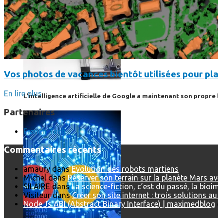
Vos photos de vacances bientôt utilisées pour pla
En lire plus
L’intelligence artificielle de Google a maintenant son propre 
Partenaires
French Tech
Commentaires récents
amaury
dans
Evolution des robots martiens
Michel
dans
Réserver son terrain sur la planète Mars a
SILAIRE
dans
La science-fiction, c’est du passé, la bio
Visiteur
dans
Créer son site internet : trois solutions a
Node.Js ABI (Abstract Binary Interface) | maximedblog