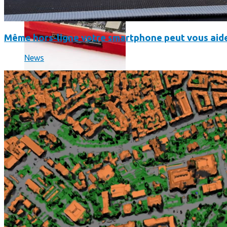
Même hors-ligne votre smartphone peut vous aide
News
Science
Science
La science-fiction, c’est du passé, la bioimpression de peau h