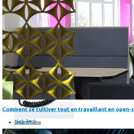
Où en sont les forfaits mobiles pour les pros ?
Comment se cultiver tout en travaillant en open-
High-Tech
SmartPhone