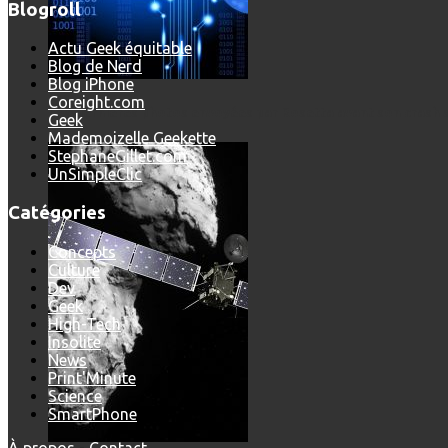
Blogroll
Actu Geek équitable
Blog de Nerd
Blog iPhone
Coreight.com
Les dernières photos envoyées par Rosetta avant son crash 
Geek
Mademoizelle Geekette
StephaneGillet.com
UnSimpleClic
Catégories
Concepts
Culture
Dev
Geek
High-Tech
Insolite
News
Print'Minute
Science
SmartPhone
À propos
-
Contact