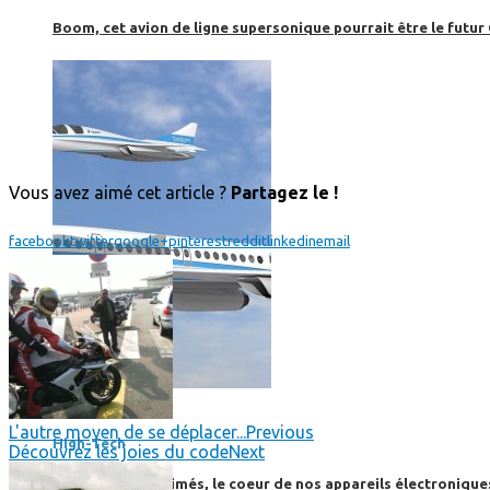
Boom, cet avion de ligne supersonique pourrait être le futur
Vous avez aimé cet article ?
Partagez le !
facebook
twitter
google+
pinterest
reddit
linkedin
email
High-Tech
L'autre moyen de se déplacer...
Previous
High-Tech
Découvrez les joies du code
Next
Les circuits imprimés, le coeur de nos appareils électroniqu