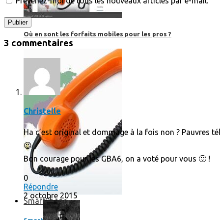
Prévenez-moi de tous les nouveaux articles par e-mail.
Où en sont les forfaits mobiles pour les pros ?
3 commentaires
Christelle
Ha c’est original et dommage à la fois non ? Pauvres tél
😉
Bon courage pour les GBA6, on a voté pour vous 🙂 !
0
Répondre
2 octobre 2015
SmartPhone