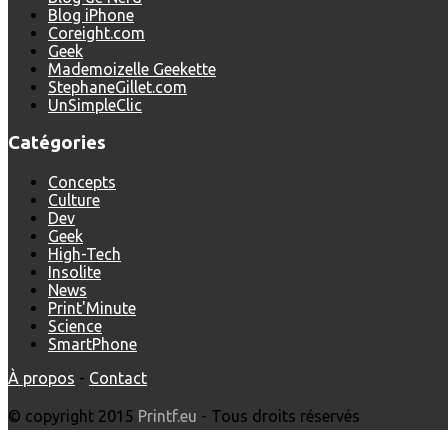
Blog iPhone
Coreight.com
Geek
Mademoizelle Geekette
StephaneGillet.com
UnSimpleClic
Catégories
Concepts
Culture
Dev
Geek
High-Tech
Insolite
News
Print'Minute
Science
SmartPhone
À propos
-
Contact
© copyright 2015
Printf.eu
- Tous droits réservés