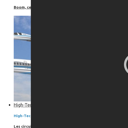
Boom, cet avion de ligne supersonique pourrait être le futur
High-Tech
High-Tech
Les circuits imprimés, le coeur de nos appareils électroniqu