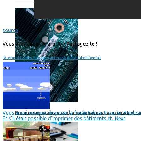
source
Vous avez aimé cet article ?
Partagez le !
facebook
twitter
google+
pinterest
reddit
linkedin
email
Vous aussi essayez de poser la fusée Falcon 9 sur la...
Previou
Prendre une extension de garantie pour vos appareils high-t
Et s'il était possible d'imprimer des bâtiments et...
Next