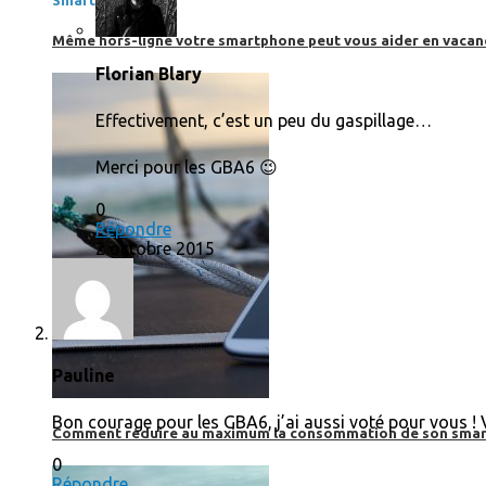
SmartPhone
Même hors-ligne votre smartphone peut vous aider en vacanc
Florian Blary
Effectivement, c’est un peu du gaspillage…
Merci pour les GBA6 😉
0
Répondre
2 octobre 2015
Pauline
Bon courage pour les GBA6, j’ai aussi voté pour vous ! 
Comment réduire au maximum la consommation de son smar
0
Répondre