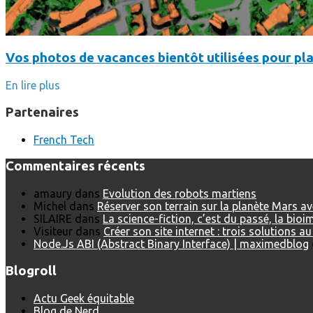
Vos photos de vacances bientôt utilisées pour pla
En lire plus
Partenaires
French Tech
Commentaires récents
amaury
dans
Evolution des robots martiens
Michel
dans
Réserver son terrain sur la planète Mars a
SILAIRE
dans
La science-fiction, c’est du passé, la bio
Visiteur
dans
Créer son site internet : trois solutions a
Node.Js ABI (Abstract Binary Interface) | maximedblog
Blogroll
Actu Geek équitable
Blog de Nerd