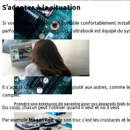
S’adapter à la situation
Si vous avez déjà utilisé un portable confortablement inst
parfois ça brûle. Ici aucun souci, l’ultrabook est équipé du 
Il s’agit là que d’un détail, mais ajouté aux autres, comme 
complet.
Prendre une extension de garantie pour vos appareils high-t
Du coup, chacun peut l’utiliser quand il veut et où il veut.
Par exemple
Megan Fox
, elle son truc c’est les crustacés et 