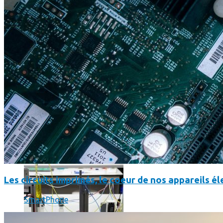
Science
Science
La science-fiction, c’est du passé, la bioimpression de peau h
Les circuits imprimés, le coeur de nos appareils 
SmartPhone