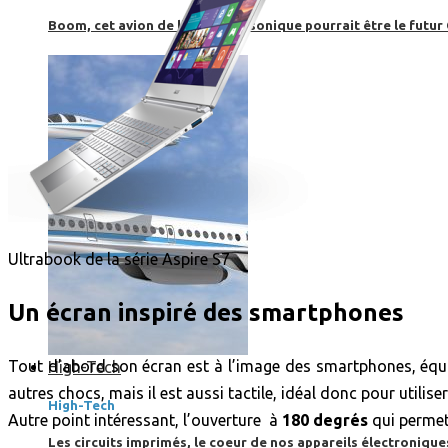
Boom, cet avion de ligne supersonique pourrait être le futur
Ultrabook de la série Aspire S7
Un écran inspiré des smartphones
Tout d’abord son écran est à l’image des smartphones, équ
High-Tech
autres chocs, mais il est aussi tactile, idéal donc pour utilis
High-Tech
Autre point intéressant, l’ouverture à
180 degrés
qui permet,
Les circuits imprimés, le coeur de nos appareils électroniqu