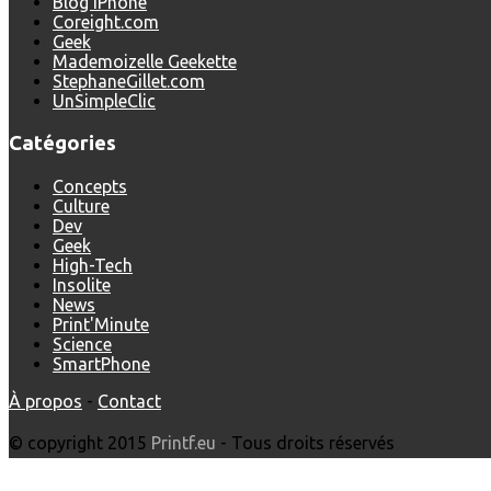
Blog iPhone
Coreight.com
Geek
Mademoizelle Geekette
StephaneGillet.com
UnSimpleClic
Catégories
Concepts
Culture
Dev
Geek
High-Tech
Insolite
News
Print'Minute
Science
SmartPhone
À propos
-
Contact
© copyright 2015
Printf.eu
- Tous droits réservés