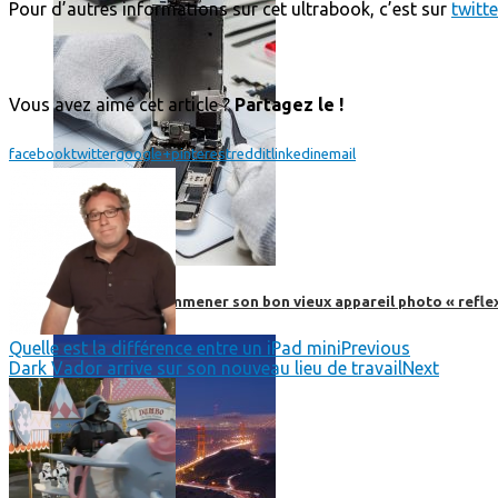
Pour d’autres informations sur cet ultrabook, c’est sur
twitte
Vous avez aimé cet article ?
Partagez le !
facebook
twitter
google+
pinterest
reddit
linkedin
email
Faut-il encore emmener son bon vieux appareil photo « reflex
Quelle est la différence entre un iPad mini
Previous
Dark Vador arrive sur son nouveau lieu de travail
Next