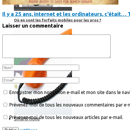
Il y a 25 ans, internet et les ordinateurs, c’était… 
Où en sont les forfaits mobiles pour les pros ?
Laisser un commentaire
Enregistrer mon nom, mon e-mail et mon site dans le na
Prévenez-moi de tous les nouveaux commentaires par e-m
Prévenez-moi de tous les nouveaux articles par e-mail.
SmartPhone