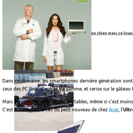
Roborace : une voiture autonome évite un chien mais se loup
Dans ce domaine, les smartphones dernière génération sont d
ceux des PC fixes d’entrée de gamme, et cerise sur le gâteau 
Mais du coté des ordinateurs portables, même si c’est moins c
C’est notamment le cas du petit nouveau de chez
Acer
, l’
Ult