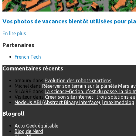
Vos photos de vacances bientôt utilisées pour pla
En lire plus
Partenaires
French Tech
Commentaires récents
amaury
dans
Evolution des robots martiens
Michel
dans
Réserver son terrain sur la planète Mars a
SILAIRE
dans
La science-fiction, c’est du passé, la bio
Visiteur
dans
Créer son site internet : trois solutions a
Node.Js ABI (Abstract Binary Interface) | maximedblog
Blogroll
Actu Geek équitable
Blog de Nerd