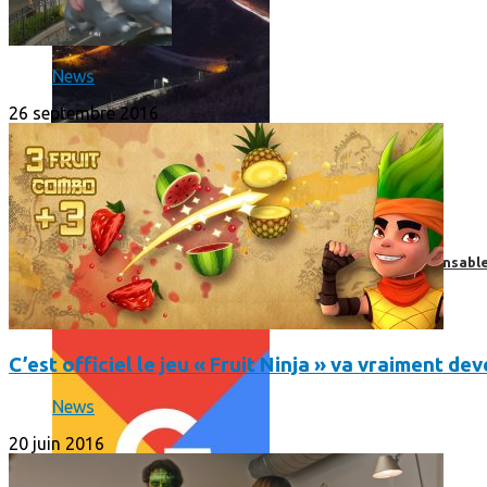
News
26 septembre 2016
Print’Minute
Print'Minute
Pourquoi les outils de Google sont-ils devenus indispensa
C’est officiel le jeu « Fruit Ninja » va vraiment d
News
20 juin 2016