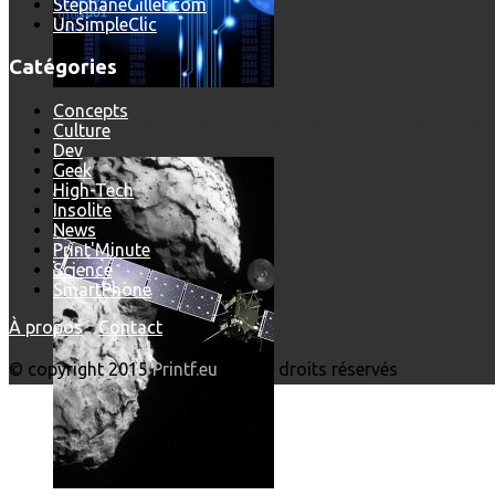
StephaneGillet.com
UnSimpleClic
Catégories
Concepts
Les dernières photos envoyées par Rosetta avant son crash 
Culture
Dev
Geek
High-Tech
Insolite
News
Print'Minute
Science
SmartPhone
À propos
-
Contact
© copyright 2015
Printf.eu
- Tous droits réservés