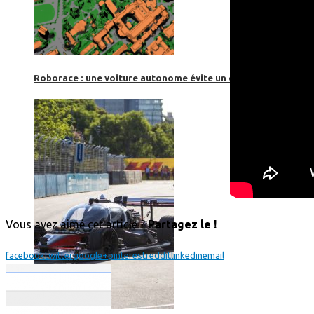
Roborace : une voiture autonome évite un chien mais se loup
Vous avez aimé cet article ?
Partagez le !
facebook
twitter
google+
pinterest
reddit
linkedin
email