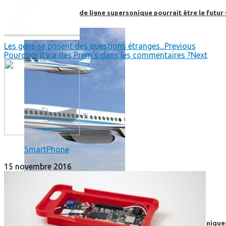
Boom, cet avion de ligne supersonique pourrait être le futur
Les gens se posent des questions étranges...
Previous
Pourquoi il y a des Prem's dans les commentaires ?
Next
SmartPhone
15 novembre 2016
High-Tech
High-Tech
Les circuits imprimés, le coeur de nos appareils électroniqu